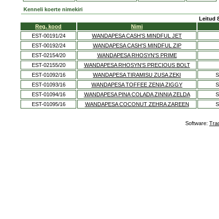
Kenneli koerte nimekiri
Leitud 
Reg. kood
Nimi
EST-00191/24
WANDAPESA CASH'S MINDFUL JET
EST-00192/24
WANDAPESA CASH'S MINDFUL ZIP
EST-02154/20
WANDAPESA RHOSYN'S PRIME
EST-02155/20
WANDAPESA RHOSYN'S PRECIOUS BOLT
EST-01092/16
WANDAPESA TIRAMISU ZUSA ZEKI
S
EST-01093/16
WANDAPESA TOFFEE ZENIA ZIGGY
S
EST-01094/16
WANDAPESA PINA COLADA ZINNIA ZELDA
S
EST-01095/16
WANDAPESA COCONUT ZEHRA ZAREEN
S
Software:
Tra