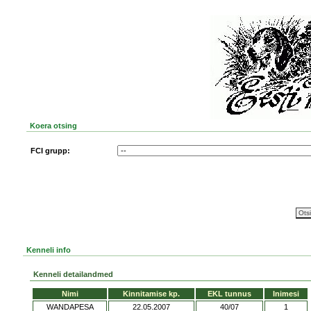
Koera otsing
FCI grupp:
Kenneli info
Kenneli detailandmed
Nimi
Kinnitamise kp.
EKL tunnus
Inimesi
WANDAPESA
22.05.2007
40/07
1