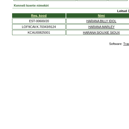
Kenneli koerte nimekiri
Leitud 
Reg. kood
Nimi
EST-00600/20
HARANA BILLY IDOL
LOF9CAV.K.70343/9124
HARANA MARLEY
KCAU00825001
HARANA SIOUXIE SIOUX
Software:
Tra