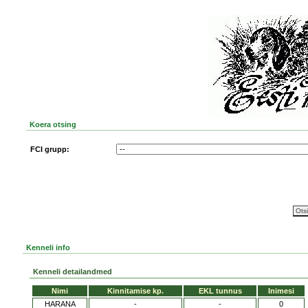
Koera otsing
FCI grupp:
Kenneli info
Kenneli detailandmed
Nimi
Kinnitamise kp.
EKL tunnus
Inimesi
HARANA
-
-
0