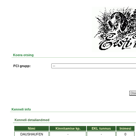
Koera otsing
FCI grupp:
Kenneli info
Kenneli detailandmed
Nimi
Kinnitamise kp.
EKL tunnus
Inimesi
DAUSHAUFEN
-
-
0