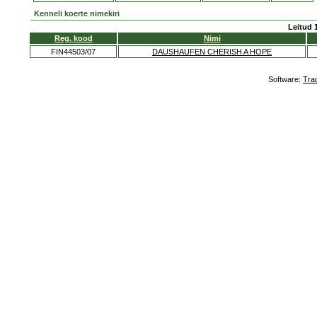
Kenneli koerte nimekiri
Leitud 
Reg. kood
Nimi
FIN44503/07
DAUSHAUFEN CHERISH A HOPE
Software:
Tra