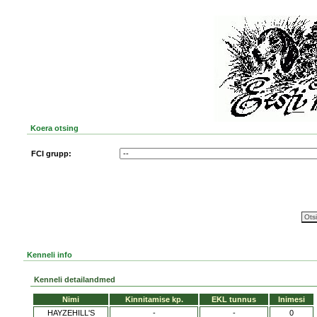
Koera otsing
FCI grupp:
Kenneli info
Kenneli detailandmed
Nimi
Kinnitamise kp.
EKL tunnus
Inimesi
HAYZEHILL'S
-
-
0