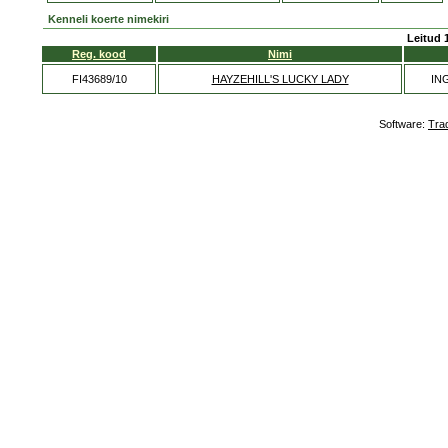
Kenneli koerte nimekiri
Leitud 
Reg. kood
Nimi
FI43689/10
HAYZEHILL'S LUCKY LADY
IN
Software:
Tra