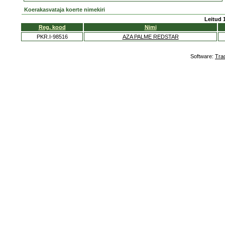
Koerakasvataja koerte nimekiri
Leitud 
Reg. kood
Nimi
PKR.I-98516
AZA PALME REDSTAR
Software:
Tra