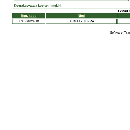
Koerakasvataja koerte nimekiri
Leitud 
Reg. kood
Nimi
EST-04024/10
DEBULLY TERRA
Software:
Tra