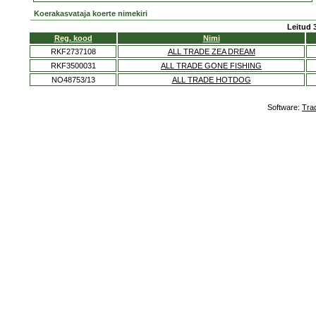
Koerakasvataja koerte nimekiri
Leitud 
Reg. kood
Nimi
RKF2737108
ALL TRADE ZEA DREAM
RKF3500031
ALL TRADE GONE FISHING
NO48753/13
ALL TRADE HOTDOG
Software:
Tra