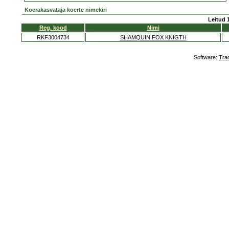
Koerakasvataja koerte nimekiri
Leitud 
Reg. kood
Nimi
RKF3004734
SHAMQUIN FOX KNIGTH
Software:
Tra