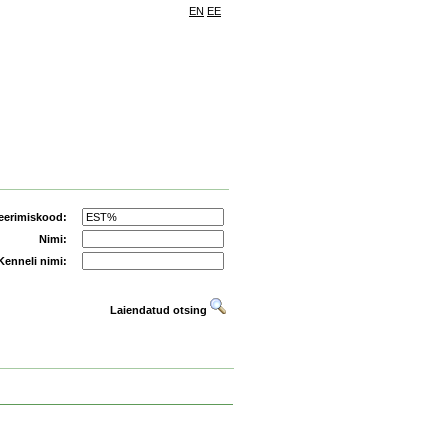
EN
EE
eerimiskood:
Nimi:
Kenneli nimi:
Laiendatud otsing