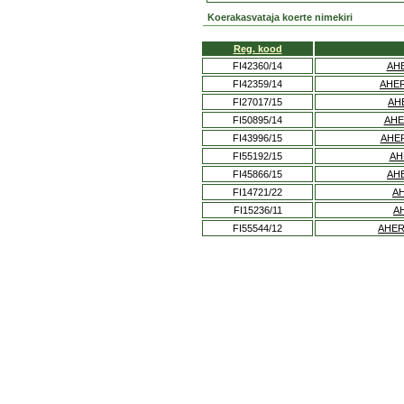
Koerakasvataja koerte nimekiri
Reg. kood
FI42360/14
AHE
FI42359/14
AHER
FI27017/15
AH
FI50895/14
AHE
FI43996/15
AHE
FI55192/15
AH
FI45866/15
AHE
FI14721/22
AH
FI15236/11
A
FI55544/12
AHER