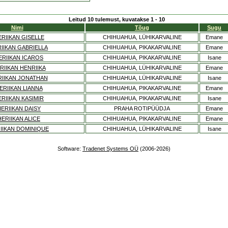
Leitud 10 tulemust, kuvatakse 1 - 10
Nimi
Tõug
Sugu
RIIKAN GISELLE
CHIHUAHUA, LÜHIKARVALINE
Emane
IIKAN GABRIELLA
CHIHUAHUA, PIKAKARVALINE
Emane
ERIIKAN ICAROS
CHIHUAHUA, PIKAKARVALINE
Isane
RIIKAN HENRIIKA
CHIHUAHUA, LÜHIKARVALINE
Emane
RIIKAN JONATHAN
CHIHUAHUA, LÜHIKARVALINE
Isane
ERIIKAN LIANNA
CHIHUAHUA, PIKAKARVALINE
Emane
RIIKAN KASIMIR
CHIHUAHUA, PIKAKARVALINE
Isane
ERIIKAN DAISY
PRAHA ROTIPÜÜDJA
Emane
HERIIKAN ALICE
CHIHUAHUA, PIKAKARVALINE
Emane
IIKAN DOMINIQUE
CHIHUAHUA, LÜHIKARVALINE
Isane
Software:
Tradenet Systems OÜ
(2006-2026)