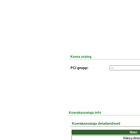
Koera otsing
FCI grupp:
Koerakasvataja info
Koerakasvataja detailandmed
Nimi
Riikka Ahe