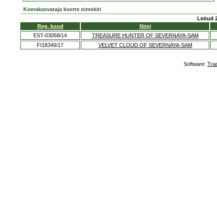
Koerakasvataja koerte nimekiri
Leitud 
Reg. kood
Nimi
EST-03058/14
TREASURE HUNTER OF SEVERNAYA-SAM
FI18349/17
VELVET CLOUD OF SEVERNAYA-SAM
Software:
Tra