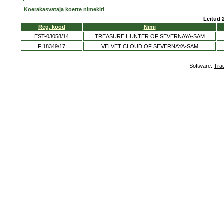
Koerakasvataja koerte nimekiri
Leitud 
Reg. kood
Nimi
EST-03058/14
TREASURE HUNTER OF SEVERNAYA-SAM
FI18349/17
VELVET CLOUD OF SEVERNAYA-SAM
Software:
Tra