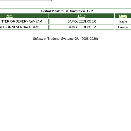
Leitud 2 tulemust, kuvatakse 1 - 2
Nimi
Tõug
Sugu
NTER OF SEVERNAYA-SAM
SAMOJEEDI KOER
Isane
OUD OF SEVERNAYA-SAM
SAMOJEEDI KOER
Emane
Software:
Tradenet Systems OÜ
(2006-2026)