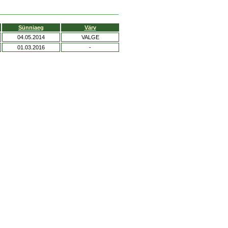
Sünniaeg
Värv
04.05.2014
VALGE
01.03.2016
-