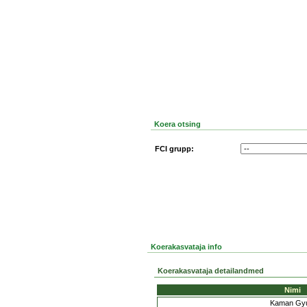
Koera otsing
FCI grupp:
Koerakasvataja info
Koerakasvataja detailandmed
Nimi
Kaman Gyu