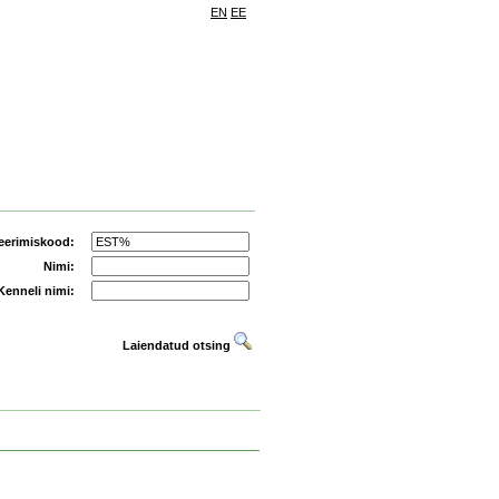
EN
EE
eerimiskood:
Nimi:
Kenneli nimi:
Laiendatud otsing