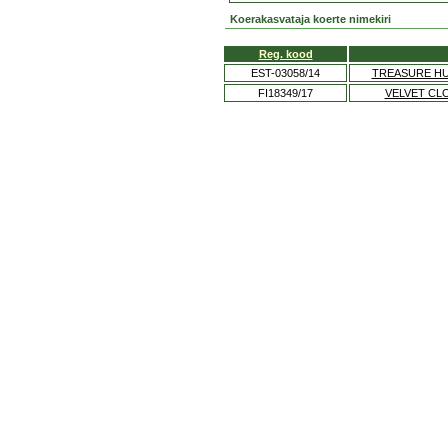
Koerakasvataja koerte nimekiri
Reg. kood
EST-03058/14
TREASURE HU
FI18349/17
VELVET CL