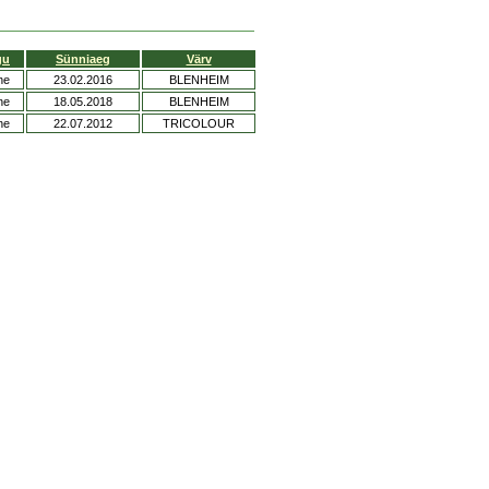
gu
Sünniaeg
Värv
ne
23.02.2016
BLENHEIM
ne
18.05.2018
BLENHEIM
ne
22.07.2012
TRICOLOUR