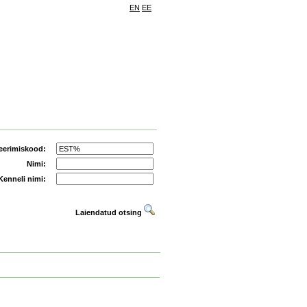
EN
EE
eerimiskood:
Nimi:
Kenneli nimi:
Laiendatud otsing