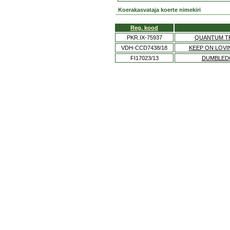
Koerakasvataja koerte nimekiri
Reg. kood
PKR.IX-75937
QUANTUM T
VDH-CCD7438/18
KEEP ON LOV
FI17023/13
DUMBLED