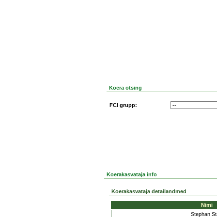
Koera otsing
FCI grupp:
Koerakasvataja info
Koerakasvataja detailandmed
Nimi
Stephan St