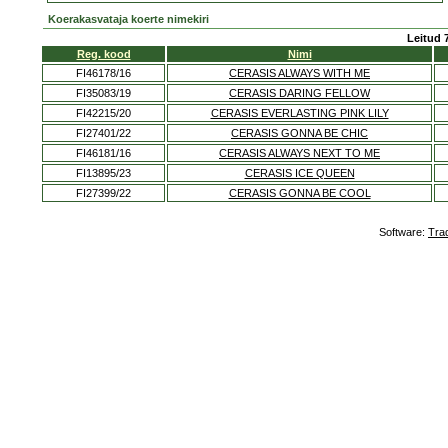
Koerakasvataja koerte nimekiri
Leitud 
Reg. kood
Nimi
FI46178/16
CERASIS ALWAYS WITH ME
FI35083/19
CERASIS DARING FELLOW
FI42215/20
CERASIS EVERLASTING PINK LILY
FI27401/22
CERASIS GONNA BE CHIC
FI46181/16
CERASIS ALWAYS NEXT TO ME
FI13895/23
CERASIS ICE QUEEN
FI27399/22
CERASIS GONNA BE COOL
Software:
Tra