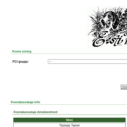
Koera otsing
FCI grupp:
Koerakasvataja info
Koerakasvataja detailandmed
Nimi
Toomas Tamm