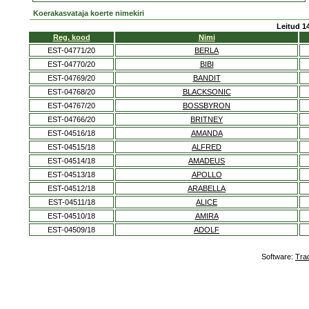
Koerakasvataja koerte nimekiri
Leitud 14
Reg. kood
Nimi
EST-04771/20
BERLA
EST-04770/20
BIBI
EST-04769/20
BANDIT
EST-04768/20
BLACKSONIC
EST-04767/20
BOSSBYRON
EST-04766/20
BRITNEY
EST-04516/18
AMANDA
EST-04515/18
ALFRED
EST-04514/18
AMADEUS
EST-04513/18
APOLLO
EST-04512/18
ARABELLA
EST-04511/18
ALICE
EST-04510/18
AMIRA
EST-04509/18
ADOLF
Software:
Tra