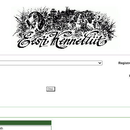
Registr
th