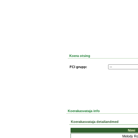
Koera otsing
FCI grupp:
Koerakasvataja info
Koerakasvataja detailandmed
Nimi
Melody Ro