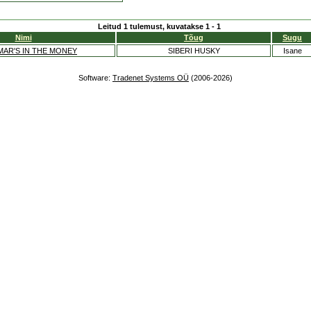
Leitud 1 tulemust, kuvatakse 1 - 1
Nimi
Tõug
Sugu
MAR'S IN THE MONEY
SIBERI HUSKY
Isane
Software:
Tradenet Systems OÜ
(2006-2026)