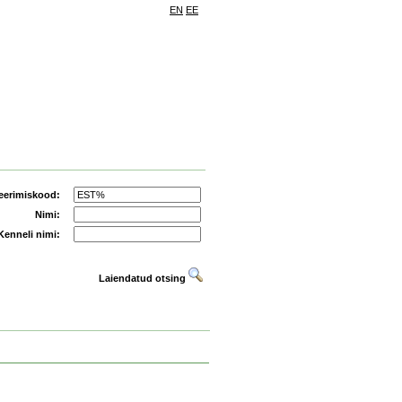
EN
EE
eerimiskood:
Nimi:
Kenneli nimi:
Laiendatud otsing