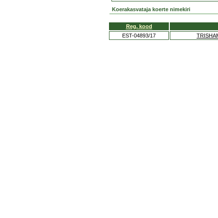
Koerakasvataja koerte nimekiri
Reg. kood
EST-04893/17
TRISHA