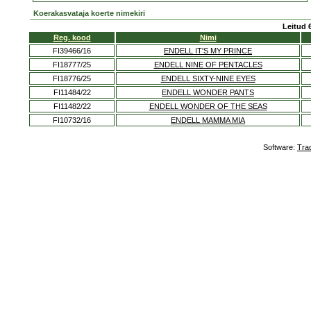
Koerakasvataja koerte nimekiri
Leitud 
Reg. kood
Nimi
FI39466/16
ENDELL IT'S MY PRINCE
FI18777/25
ENDELL NINE OF PENTACLES
FI18776/25
ENDELL SIXTY-NINE EYES
FI11484/22
ENDELL WONDER PANTS
FI11482/22
ENDELL WONDER OF THE SEAS
FI10732/16
ENDELL MAMMA MIA
Software:
Tra