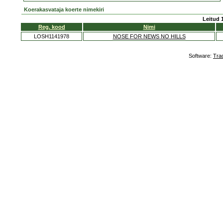
Koerakasvataja koerte nimekiri
Leitud 
Reg. kood
Nimi
LOSH1141978
NOSE FOR NEWS NO HILLS
Software:
Tra