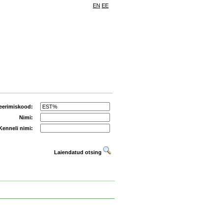
EN
EE
eerimiskood:
Nimi:
Kenneli nimi:
Laiendatud otsing