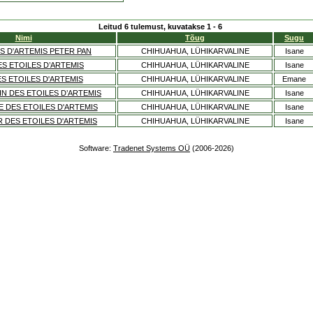
Leitud 6 tulemust, kuvatakse 1 - 6
Nimi
Tõug
Sugu
S D'ARTEMIS PETER PAN
CHIHUAHUA, LÜHIKARVALINE
Isane
S ETOILES D’ARTEMIS
CHIHUAHUA, LÜHIKARVALINE
Isane
S ETOILES D'ARTEMIS
CHIHUAHUA, LÜHIKARVALINE
Emane
N DES ETOILES D’ARTEMIS
CHIHUAHUA, LÜHIKARVALINE
Isane
E DES ETOILES D'ARTEMIS
CHIHUAHUA, LÜHIKARVALINE
Isane
 DES ETOILES D'ARTEMIS
CHIHUAHUA, LÜHIKARVALINE
Isane
Software:
Tradenet Systems OÜ
(2006-2026)