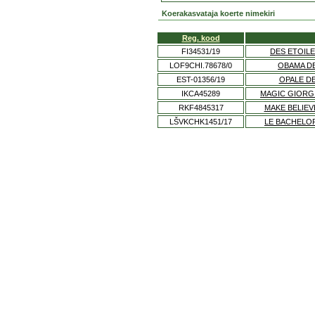
Koerakasvataja koerte nimekiri
Reg. kood
FI34531/19
DES ETOILE
LOF9CHI.78678/0
OBAMA DE
EST-01356/19
OPALE DE
IKCA45289
MAGIC GIORGI
RKF4845317
MAKE BELIEV
LŠVKCHK1451/17
LE BACHELOR