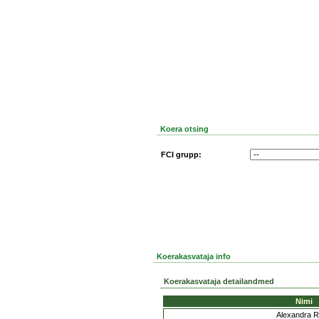
Koera otsing
FCI grupp:
Koerakasvataja info
Koerakasvataja detailandmed
Nimi
Alexandra 