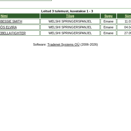
Leitud 3 tulemust, kuvatakse 1 - 3
Nimi
Tõug
Sugu
Sün
BESSIE SMITH
WELSHI SPRINGERSPANJEL
Emane
11.0
ÖS ELVIRA
WELSHI SPRINGERSPANJEL
Emane
04.0
EBELLA FIGHTER
WELSHI SPRINGERSPANJEL
Emane
27.0
Software:
Tradenet Systems OÜ
(2006-2026)