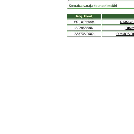
Koerakasvataja koerte nimekiri
Reg. kood
EST-01560/04
DIMMÖS 
S229585/96
DIMM
S38738/2002
DIMMÖS R