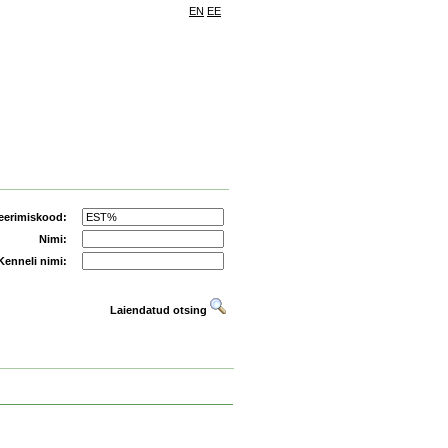
EN
EE
eerimiskood:
Nimi:
Kenneli nimi:
Laiendatud otsing