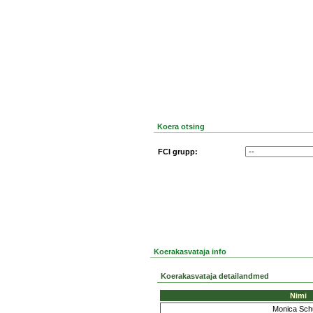
Koera otsing
FCI grupp:
Koerakasvataja info
Koerakasvataja detailandmed
Nimi
Monica Sch