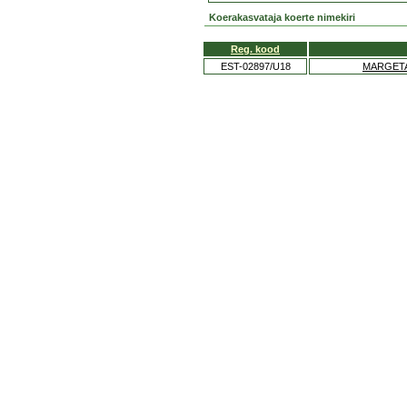
Koerakasvataja koerte nimekiri
Reg. kood
EST-02897/U18
MARGETA