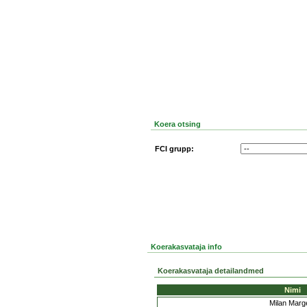
Koera otsing
FCI grupp:
Koerakasvataja info
Koerakasvataja detailandmed
Nimi
Milan Marg