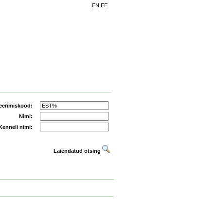
EN
EE
eerimiskood:
Nimi:
Kenneli nimi:
Laiendatud otsing