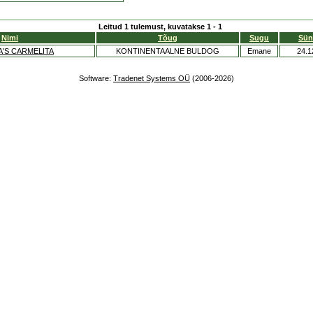
Leitud 1 tulemust, kuvatakse 1 - 1
Nimi
Tõug
Sugu
Sün
'S CARMELITA
KONTINENTAALNE BULDOG
Emane
24.1
Software:
Tradenet Systems OÜ
(2006-2026)