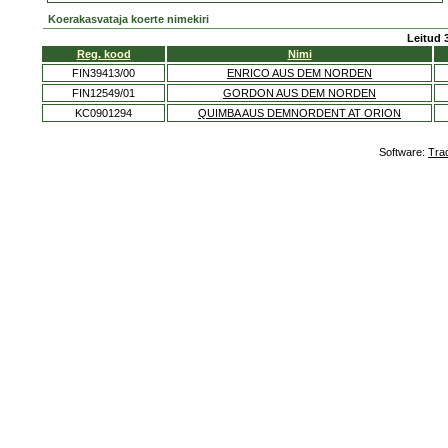
Koerakasvataja koerte nimekiri
Leitud 
Reg. kood
Nimi
FIN39413/00
ENRICO AUS DEM NORDEN
FIN12549/01
GORDON AUS DEM NORDEN
KC0901294
QUIMBA AUS DEMNORDENT AT ORION
Software:
Tra