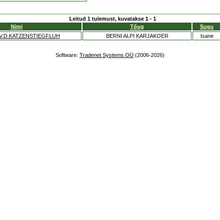
Leitud 1 tulemust, kuvatakse 1 - 1
Nimi
Tõug
Sugu
.D.KATZENSTIEGFLUH
BERNI ALPI KARJAKOER
Isane
Software:
Tradenet Systems OÜ
(2006-2026)