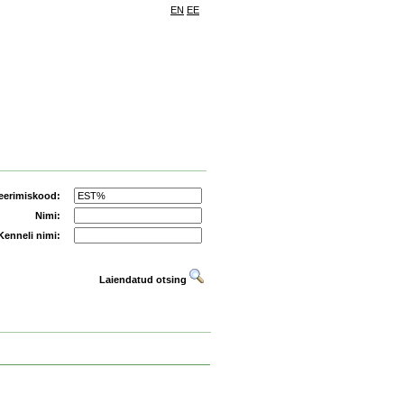
EN
EE
eerimiskood:
Nimi:
Kenneli nimi:
Laiendatud otsing