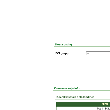
Koera otsing
FCI grupp:
Koerakasvataja info
Koerakasvataja detailandmed
Nimi
Martin Mä