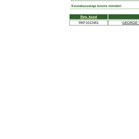
Koerakasvataja koerte nimekiri
Reg. kood
RKF1012461
GEORGE V