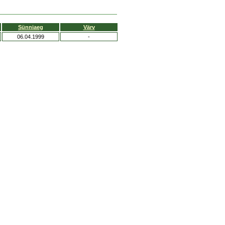
Sünniaeg
Värv
06.04.1999
-