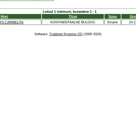
Leitud 1 tulemust, kuvatakse 1 - 1
Nimi
Tõug
Sugu
Sün
'S CARMELITA
KONTINENTAALNE BULDOG
Emane
24.1
Software:
Tradenet Systems OÜ
(2006-2026)