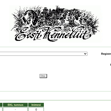
Registr
EKL tunnus
Inimesi
-
0