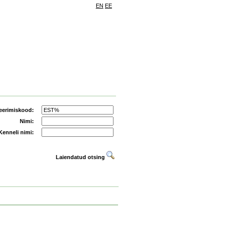
EN
EE
eerimiskood:
Nimi:
Kenneli nimi:
Laiendatud otsing