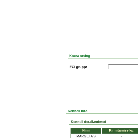
Koera otsing
FCI grupp:
Kenneli info
Kenneli detailandmed
Nimi
Kinnitamise kp.
MARGETA'S
-