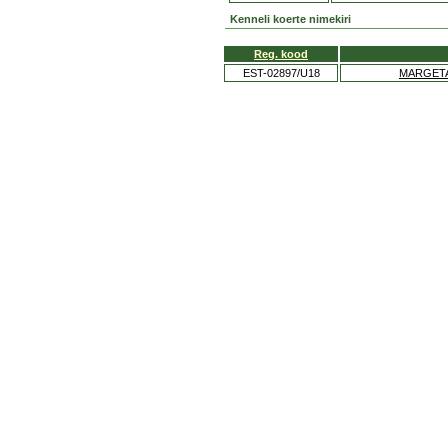
Kenneli koerte nimekiri
Reg. kood
EST-02897/U18
MARGETA