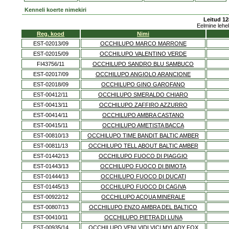
Kenneli koerte nimekiri
Leitud 12
Eelmine lehe
Reg. kood
Nimi
EST-02013/09
OCCHILUPO MARCO MARRONE
EST-02015/09
OCCHILUPO VALENTINO VERDE
FI43756/11
OCCHILUPO SANDRO BLU SAMBUCO
EST-02017/09
OCCHILUPO ANGIOLO ARANCIONE
EST-02018/09
OCCHILUPO GINO GAROFANO
EST-00412/11
OCCHILUPO SMERALDO CHIARO
EST-00413/11
OCCHILUPO ZAFFIRO AZZURRO
EST-00414/11
OCCHILUPO AMBRA CASTANO
EST-00415/11
OCCHILUPO AMETISTA BACCA
EST-00810/13
OCCHILUPO TIME BANDIT BALTIC AMBER
EST-00811/13
OCCHILUPO TELL ABOUT BALTIC AMBER
EST-01442/13
OCCHILUPO FUOCO DI PIAGGIO
EST-01443/13
OCCHILUPO FUOCO DI BIMOTA
EST-01444/13
OCCHILUPO FUOCO DI DUCATI
EST-01445/13
OCCHILUPO FUOCO DI CAGIVA
EST-00922/12
OCCHILUPO ACQUA MINERALE
EST-00807/13
OCCHILUPO ENZO AMBRA DEL BALTICO
EST-00410/11
OCCHILUPO PIETRA DI LUNA
EST-00935/14
OCCHILUPO VENI VIDI VICI MYLADY FOX