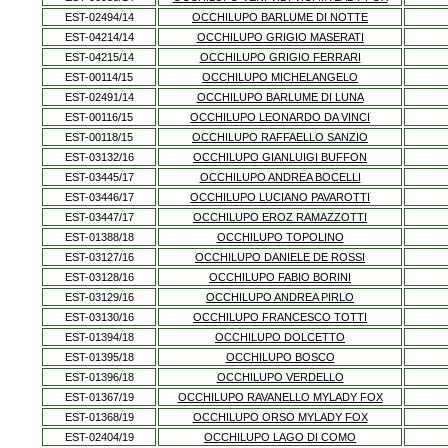
EST-02494/14
OCCHILUPO BARLUME DI NOTTE
EST-04214/14
OCCHILUPO GRIGIO MASERATI
EST-04215/14
OCCHILUPO GRIGIO FERRARI
EST-00114/15
OCCHILUPO MICHELANGELO
EST-02491/14
OCCHILUPO BARLUME DI LUNA
EST-00116/15
OCCHILUPO LEONARDO DA VINCI
EST-00118/15
OCCHILUPO RAFFAELLO SANZIO
EST-03132/16
OCCHILUPO GIANLUIGI BUFFON
EST-03445/17
OCCHILUPO ANDREA BOCELLI
EST-03446/17
OCCHILUPO LUCIANO PAVAROTTI
EST-03447/17
OCCHILUPO EROZ RAMAZZOTTI
EST-01388/18
OCCHILUPO TOPOLINO
EST-03127/16
OCCHILUPO DANIELE DE ROSSI
EST-03128/16
OCCHILUPO FABIO BORINI
EST-03129/16
OCCHILUPO ANDREA PIRLO
EST-03130/16
OCCHILUPO FRANCESCO TOTTI
EST-01394/18
OCCHILUPO DOLCETTO
EST-01395/18
OCCHILUPO BOSCO
EST-01396/18
OCCHILUPO VERDELLO
EST-01367/19
OCCHILUPO RAVANELLO MYLADY FOX
EST-01368/19
OCCHILUPO ORSO MYLADY FOX
EST-02404/19
OCCHILUPO LAGO DI COMO