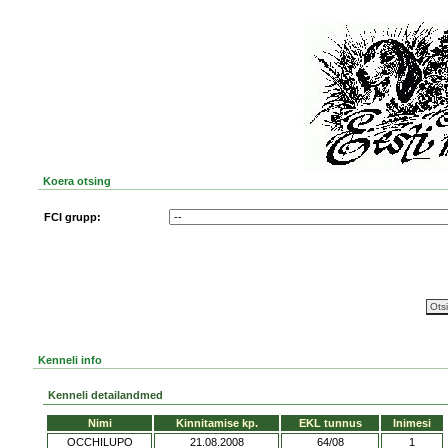
Koera otsing
FCI grupp:
Kenneli info
Kenneli detailandmed
Nimi
Kinnitamise kp.
EKL tunnus
Inimesi
OCCHILUPO
21.08.2008
64/08
1