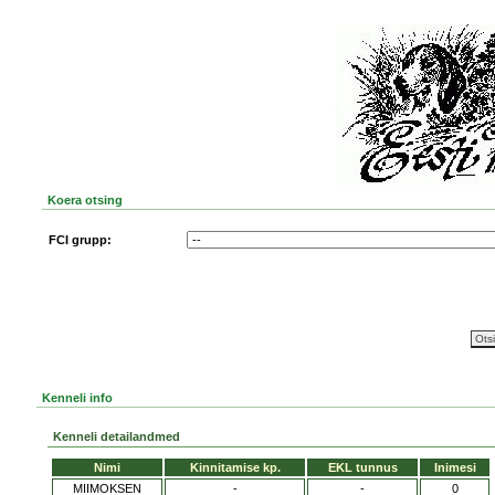
Koera otsing
FCI grupp:
Kenneli info
Kenneli detailandmed
Nimi
Kinnitamise kp.
EKL tunnus
Inimesi
MIIMOKSEN
-
-
0