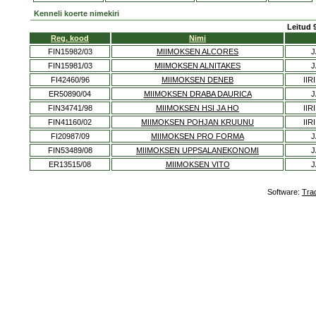
Kenneli koerte nimekiri
Leitud 
Reg. kood
Nimi
FIN15982/03
MIIMOKSEN ALCORES
J
FIN15981/03
MIIMOKSEN ALNITAKES
J
FI42460/96
MIIMOKSEN DENEB
IIR
ER50890/04
MIIMOKSEN DRABA DAURICA
J
FIN34741/98
MIIMOKSEN HSI JA HO
IIR
FIN41160/02
MIIMOKSEN POHJAN KRUUNU
IIR
FI20987/09
MIIMOKSEN PRO FORMA
J
FIN53489/08
MIIMOKSEN UPPSALANEKONOMI
J
ER13515/08
MIIMOKSEN VITO
J
Software:
Tra