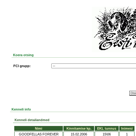
Koera otsing
FCI grupp:
Kenneli info
Kenneli detailandmed
Nimi
Kinnitamise kp.
EKL tunnus
Inimesi
GOODFELLAS FOREVER
15.02.2006
15\06
1