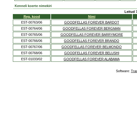
Kenneli koerte nimekiri
Leitud 
Reg. kood
Nimi
EST-00763/06
GOODFELLAS FOREVER BARDOT
EST-00764/06
GOODFELLAS FOREVER BERGMAN
EST-00765/06
GOODFELLAS FOREVER BARRYMORE
EST-00766/06
GOODFELLAS FOREVER BRANDO
EST-00767/06
GOODFELLAS FOREVER BELMONDO
EST-00768/06
GOODFELLAS FOREVER BELUSHI
EST-01033/02
GOODFELLAS FOREVER ALABAMA
Software:
Tra