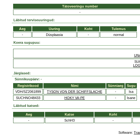
Tätoveeringu number
-
Läbitud terviseuuringud:
Aeg
Uuring
Koht
Tulemus
-
Düsplaasia
-
normal
Koera sugupuu:
UNA
SU
LOG
Järglased:
Sünnikuupäev: -
Registrikood
Nimi
Sünniaeg
Sugu
VDH/SZ2061899
TYSON VON DER SCHIFFSLACHE
-
Isa
SUCHNO48433
HOKY VA-PE
-
Isane
Läbitud katsed:
Aeg
Katse
Koht
-
SchH3
-
Software:
Tra