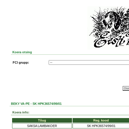
Koera otsing
FCI grupp:
BEKY VA-PE - SK HPK36574/99/01
Koera info:
Tõug
Reg. kood
SAKSA LAMBAKOER
SK HPK36574/99/01