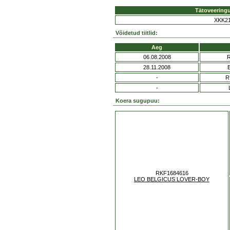
Tätoveering
XKK2
Võidetud tiitlid:
Aeg
06.08.2008
28.11.2008
-
R
-
Koera sugupuu:
RKF1684616
LEO BELGICUS LOVER-BOY