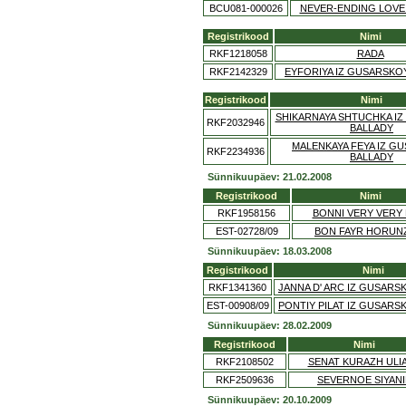
BCU081-000026
NEVER-ENDING LOVE
Registrikood
Nimi
RKF1218058
RADA
RKF2142329
EYFORIYA IZ GUSARSKO
Registrikood
Nimi
SHIKARNAYA SHTUCHKA I
RKF2032946
BALLADY
MALENKAYA FEYA IZ G
RKF2234936
BALLADY
Sünnikuupäev: 21.02.2008
Registrikood
Nimi
RKF1958156
BONNI VERY VERY 
EST-02728/09
BON FAYR HORUN
Sünnikuupäev: 18.03.2008
Registrikood
Nimi
RKF1341360
JANNA D' ARC IZ GUSARS
EST-00908/09
PONTIY PILAT IZ GUSARS
Sünnikuupäev: 28.02.2009
Registrikood
Nimi
RKF2108502
SENAT KURAZH ULI
RKF2509636
SEVERNOE SIYANI
Sünnikuupäev: 20.10.2009