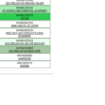
NHSB2131598
LEO BELGICUS WALKIE-TALKIE
NHSB1725742
ST.JOHN'S SENTIMENTAL JOURNEY
NHSB1735735
LOTJE
NHSB1563762
SAM I AM OF ST.JOHN
NHSB1850225
RED HOT HOTTENTOT'S FAYE
DUNAWAY
NHSB1978103
LEO BELGICUS JEU DE BOULES
NHSB2158808
LEO BELGICUS BON-FIRE
RKF0000060
GAVROSH
RKF1003770
BARBIE