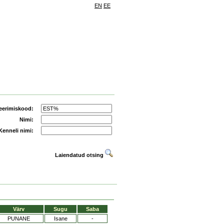
EN
EE
eerimiskood:
Nimi:
Kenneli nimi:
Laiendatud otsing
Värv
Sugu
Saba
PUNANE
Isane
-