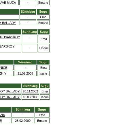
 AVE MUZA
-
Emane
Sünniaeg
Sugu
-
Ema
Y BALLADY
-
Emane
Sünniaeg
Sugu
Z GUSARSKOY
-
Ema
USARSKOY
-
Emane
Sünniaeg
Sugu
NICE
-
Ema
ZHIY
21.02.2008
Isane
Sünniaeg
Sugu
KOY BALLADY
20.11.2002
Ema
KOY BALLADY
18.03.2008
Isane
Sünniaeg
Sugu
ANA
-
Ema
E
28.02.2009
Emane