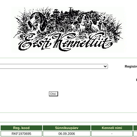
Registr
Reg. kood
Sünnikuupäev
Kenneli nimi
RKF1970695
06.09.2006
-