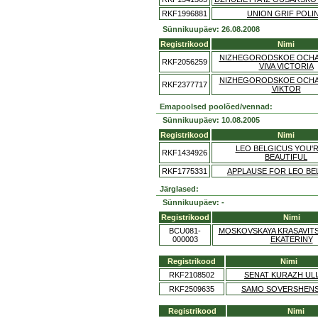
RKF1996881
UNION GRIF POLI
Sünnikuupäev: 26.08.2008
Registrikood
Nimi
NIZHEGORODSKOE OCHA
RKF2056259
VIVA VICTORIA
NIZHEGORODSKOE OCHA
RKF2377717
VIKTOR
Emapoolsed poolõed/vennad:
Sünnikuupäev: 10.08.2005
Registrikood
Nimi
LEO BELGICUS YOU'
RKF1434926
BEAUTIFUL
RKF1775331
APPLAUSE FOR LEO BE
Järglased:
Sünnikuupäev: -
Registrikood
Nimi
BCU081-
MOSKOVSKAYA KRASAVITS
000003
EKATERINY
Registrikood
Nimi
RKF2108502
SENAT KURAZH UL
RKF2509635
SAMO SOVERSHEN
Registrikood
Nimi