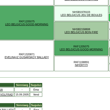
NHSB1978103
LEO BELGICUS JEU DE BOULES
RKF1205075
LEO BELGICUS GOOD-MORNING
NHSB2158808
LEO BELGICUS BON-FIRE
RKF1205075
LEO BELGICUS GOOD-MORNING
RKF1320871
EVELINA IZ GUSARSKOY BALLADY
RKF1198891
NIFERTITI
Sünniaeg
Sugulus
IA
-
Ema
 VOLFRAD
15.09.2005
Vend
Sünniaeg
Sugulus
Y BALLADY
-
Ema