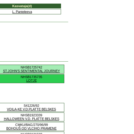
Kasvataja(d)
L. Panteleeva
NHSB1725742
ST.JOHN'S SENTIMENTAL JOURNEY
NHSB1735735
LOTJE
S41226/92
VOILA-KE V.D.PLATTE BELSKES
NHSB1923339
HALLOWEEN V.D. PLATTE BELSKES
CMKU/BAG/270/96/99
BOHOUŠ OD VLCIHO PRAMENE