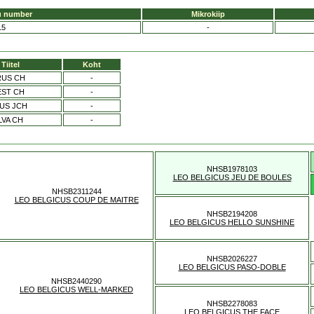
u number
Mikrokiip
15
-
Tiitel
Koht
RUS CH
-
EST CH
-
US JCH
-
LVA CH
-
NHSB1978103
LEO BELGICUS JEU DE BOULES
NHSB2311244
LEO BELGICUS COUP DE MAITRE
NHSB2194208
LEO BELGICUS HELLO SUNSHINE
NHSB2026227
LEO BELGICUS PASO-DOBLE
NHSB2440290
LEO BELGICUS WELL-MARKED
NHSB2278083
LEO BELGICUS THE FACE