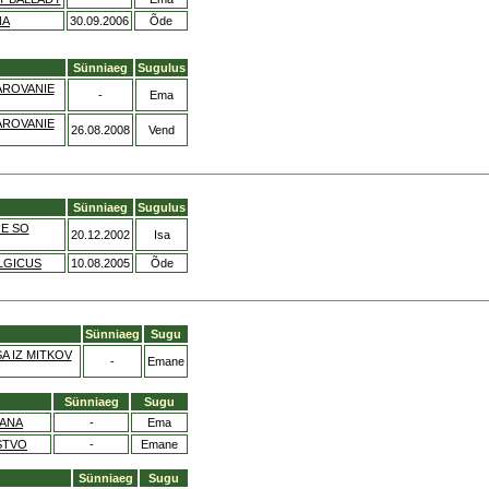
NA
30.09.2006
Õde
Sünniaeg
Sugulus
ROVANIE
-
Ema
ROVANIE
26.08.2008
Vend
Sünniaeg
Sugulus
RE SO
20.12.2002
Isa
LGICUS
10.08.2005
Õde
Sünniaeg
Sugu
A IZ MITKOV
-
Emane
Sünniaeg
Sugu
IANA
-
Ema
STVO
-
Emane
Sünniaeg
Sugu