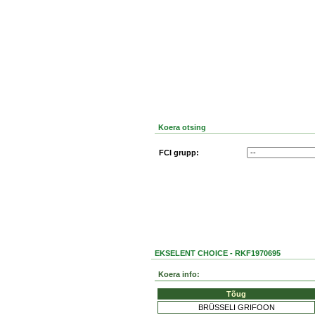
Koera otsing
FCI grupp:
EKSELENT CHOICE - RKF1970695
Koera info:
Tõug
BRÜSSELI GRIFOON