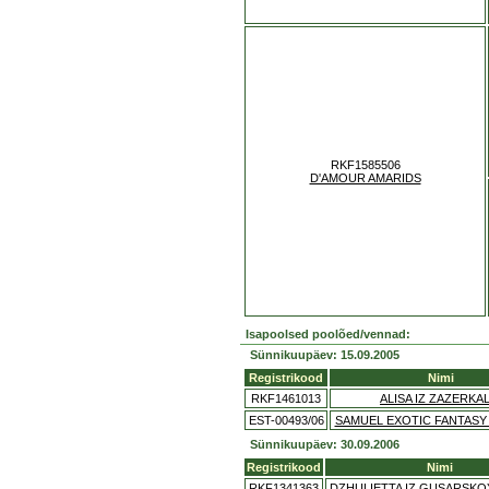
RKF1585506
D'AMOUR AMARIDS
Isapoolsed poolõed/vennad:
Sünnikuupäev: 15.09.2005
Registrikood
Nimi
RKF1461013
ALISA IZ ZAZERKAL
EST-00493/06
SAMUEL EXOTIC FANTASY
Sünnikuupäev: 30.09.2006
Registrikood
Nimi
RKF1341363
DZHULIETTA IZ GUSARSKO