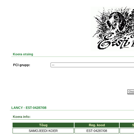
Koera otsing
FCI grupp:
LANCY - EST-04287/08
Koera info:
Tõug
Reg. kood
S
SAMOJEEDI KOER
EST-04287/08