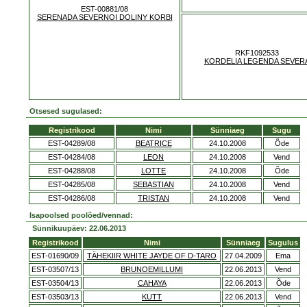
EST-00881/08
SERENADA SEVERNOI DOLINY KORBI
RKF1092533
KORDELIA LEGENDA SEVER
Otsesed sugulased:
Registrikood
Nimi
Sünniaeg
Sugu
EST-04289/08
BEATRICE
24.10.2008
Õde
EST-04284/08
LEON
24.10.2008
Vend
EST-04288/08
LOTTE
24.10.2008
Õde
EST-04285/08
SEBASTIAN
24.10.2008
Vend
EST-04286/08
TRISTAN
24.10.2008
Vend
Isapoolsed poolõed/vennad:
Sünnikuupäev: 22.06.2013
Registrikood
Nimi
Sünniaeg
Sugulus
EST-01690/09
TÄHEKIIR WHITE JAYDE OF D-TARO
27.04.2009
Ema
EST-03507/13
BRUNOEMILLUMI
22.06.2013
Vend
EST-03504/13
CAHAYA
22.06.2013
Õde
EST-03503/13
KUTT
22.06.2013
Vend