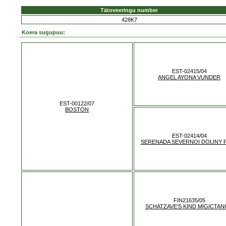
Tätoveeringu number
428K7
Koera sugupuu:
EST-02415/04
ANGEL AYONA VUNDER
EST-00122/07
BOSTON
EST-02414/04
SERENADA SEVERNOI DOLINY 
FIN21635/05
SCHATZAVE'S KIND MIGICTA