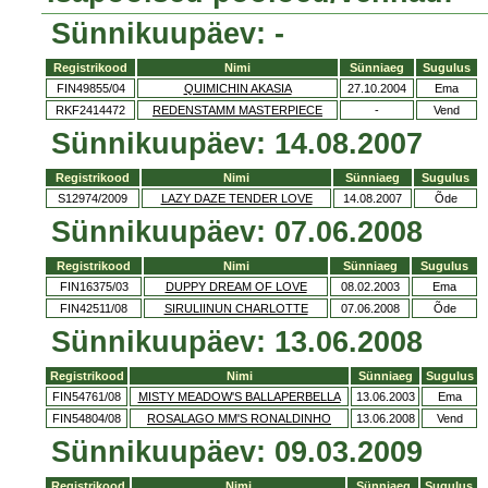
Sünnikuupäev: -
Registrikood
Nimi
Sünniaeg
Sugulus
FIN49855/04
QUIMICHIN AKASIA
27.10.2004
Ema
RKF2414472
REDENSTAMM MASTERPIECE
-
Vend
Sünnikuupäev: 14.08.2007
Registrikood
Nimi
Sünniaeg
Sugulus
S12974/2009
LAZY DAZE TENDER LOVE
14.08.2007
Õde
Sünnikuupäev: 07.06.2008
Registrikood
Nimi
Sünniaeg
Sugulus
FIN16375/03
DUPPY DREAM OF LOVE
08.02.2003
Ema
FIN42511/08
SIRULIINUN CHARLOTTE
07.06.2008
Õde
Sünnikuupäev: 13.06.2008
Registrikood
Nimi
Sünniaeg
Sugulus
FIN54761/08
MISTY MEADOW'S BALLAPERBELLA
13.06.2003
Ema
FIN54804/08
ROSALAGO MM'S RONALDINHO
13.06.2008
Vend
Sünnikuupäev: 09.03.2009
Registrikood
Nimi
Sünniaeg
Sugulus