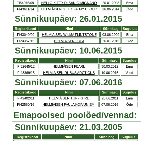
FI54075/09
HELLO KITTY DI SAN GIMIGNANO
20.01.2008
Ema
FI43611/14
HELMIÄISEN GET OFF MY CLOUD
26.06.2014
Õde
Sünnikuupäev: 26.01.2015
Registrikood
Nimi
Sünniaeg
Sugulus
FI43049/09
HELMIÄISEN WILMA FLINTSTONE
03.06.2009
Ema
FI24357/15
HELMIÄISEN LOLA
26.01.2015
Õde
Sünnikuupäev: 10.06.2015
Registrikood
Nimi
Sünniaeg
Sugulus
FI32645/12
HELMIÄISEN PEARL
30.03.2012
Ema
FI43369/15
HELMIÄISEN RUBUS ARCTICUS
10.06.2015
Vend
Sünnikuupäev: 07.06.2016
Registrikood
Nimi
Sünniaeg
Sugulus
FI49402/11
HELMIÄISEN TUFF GIRL
26.06.2011
Ema
FI42560/16
HELMIÄISEN PAULA KOIVUNIEMI
07.06.2016
Õde
Emapoolsed poolõed/vennad:
Sünnikuupäev: 21.03.2005
Registrikood
Nimi
Sünniaeg
Sugulus