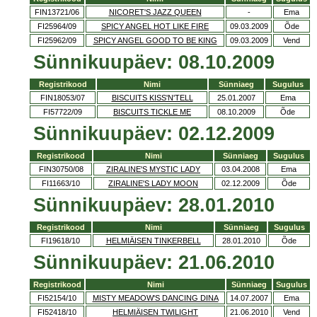
FIN13721/06
NICORET'S JAZZ QUEEN
-
Ema
FI25964/09
SPICY ANGEL HOT LIKE FIRE
09.03.2009
Õde
FI25962/09
SPICY ANGEL GOOD TO BE KING
09.03.2009
Vend
Sünnikuupäev: 08.10.2009
Registrikood
Nimi
Sünniaeg
Sugulus
FIN18053/07
BISCUITS KISS'N'TELL
25.01.2007
Ema
FI57722/09
BISCUITS TICKLE ME
08.10.2009
Õde
Sünnikuupäev: 02.12.2009
Registrikood
Nimi
Sünniaeg
Sugulus
FIN30750/08
ZIRALINE'S MYSTIC LADY
03.04.2008
Ema
FI11663/10
ZIRALINE'S LADY MOON
02.12.2009
Õde
Sünnikuupäev: 28.01.2010
Registrikood
Nimi
Sünniaeg
Sugulus
FI19618/10
HELMIÄISEN TINKERBELL
28.01.2010
Õde
Sünnikuupäev: 21.06.2010
Registrikood
Nimi
Sünniaeg
Sugulus
FI52154/10
MISTY MEADOW'S DANCING DINA
14.07.2007
Ema
FI52418/10
HELMIÄISEN TWILIGHT
21.06.2010
Vend