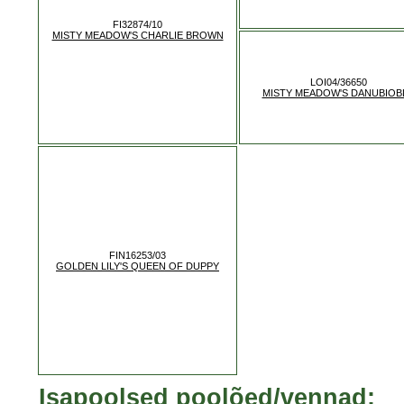
FI32874/10
MISTY MEADOW'S CHARLIE BROWN
LOI04/36650
MISTY MEADOW'S DANUBIOB
FIN16253/03
GOLDEN LILY'S QUEEN OF DUPPY
Isapoolsed poolõed/vennad: