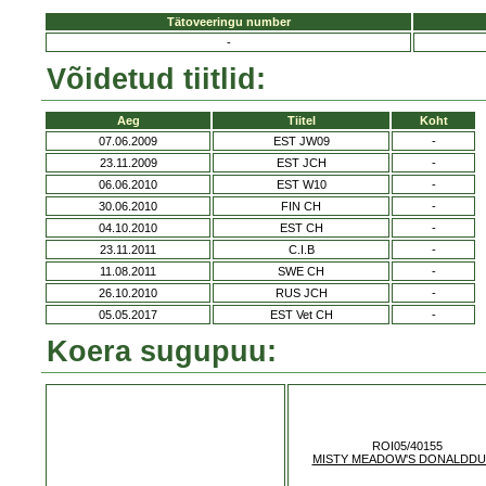
Tätoveeringu number
-
Võidetud tiitlid:
Aeg
Tiitel
Koht
07.06.2009
EST JW09
-
23.11.2009
EST JCH
-
06.06.2010
EST W10
-
30.06.2010
FIN CH
-
04.10.2010
EST CH
-
23.11.2011
C.I.B
-
11.08.2011
SWE CH
-
26.10.2010
RUS JCH
-
05.05.2017
EST Vet CH
-
Koera sugupuu:
ROI05/40155
MISTY MEADOW'S DONALDD