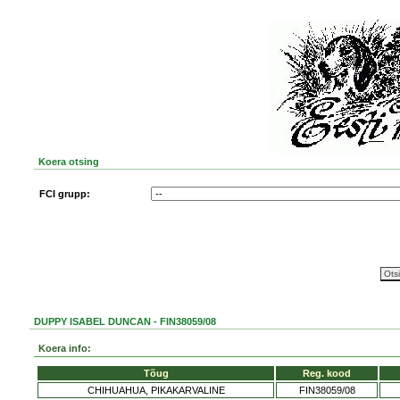
Koera otsing
FCI grupp:
DUPPY ISABEL DUNCAN - FIN38059/08
Koera info:
Tõug
Reg. kood
CHIHUAHUA, PIKAKARVALINE
FIN38059/08