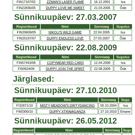
FIN17167/02
ZZMAN'S LASER FLAME
16.12.2001
Isa
FIN22836/05
DUPPY LOVE ME SWEET
21.03.2005
Õde
Sünnikuupäev: 27.03.2007
Registrikood
Nimi
Sünniaeg
Sugulus
FIN29609/05
NIKOLI'S WILD GAME
22.04.2005
Isa
FIN25197/07
DUPPY ENDLESS LOVE
27.03.2007
Õde
Sünnikuupäev: 22.08.2009
Registrikood
Nimi
Sünniaeg
Sugulus
FIN57443/08
COPYMEAR RED CARD
12.04.2008
Isa
FI50924/09
DUPPY JOIN THE SPIRIT
22.08.2009
Õde
Järglased:
Sünnikuupäev: 27.10.2010
Registrikood
Nimi
Sünniaeg
Sugu
FI32871/10
MISTY MEADOW'S DIRTYDANCING
05.10.2004
Isa
FI60300/10
DUPPY XTRAVAGANZA
27.10.2010
Emane
Sünnikuupäev: 26.05.2012
Registrikood
Nimi
Sünniaeg
Sugu