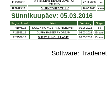
ARRENDENE DEMON LOVER OF
FI13816/15
27.11.2008
Isa
MITIMNU
FI39493/12
DUPPY YOURS TRULY
26.05.2012
Isane
Sünnikuupäev: 05.03.2016
Registrikood
Nimi
Sünniaeg
Sugu
FI41978/16
DOLCHIROYAL STAND N'DELIVER
01.06.2012
Isa
FI29555/16
DUPPY RASBERRY DREAM
05.03.2016
Emane
FI29556/16
DUPPY RUMOUR HAS IT
05.03.2016
Emane
Software:
Tradene