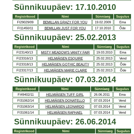
Sünnikuupäev: 17.10.2010
Registrikood
Nimi
Sünniaeg
Sugulus
FI29029/09
BEMILLAN GRAZY FOR YOU
19.02.2009
Ema
FI11450/11
BEMILLAN JUST FOR YOU
17.10.2010
Õde
Sünnikuupäev: 25.02.2013
Registrikood
Nimi
Sünniaeg
Sugulus
FI23140/13
MISTY MEADOW'S VANITY FAIR
19.03.2010
Ema
FI23316/13
HELMIÄISEN ESQUIRE
25.02.2013
Vend
FI23318/13
HELMIÄISEN GOTHIC BEAUTY
25.02.2013
Õde
FI23317/13
HELMIÄISEN MARIE CLAIRE
25.02.2013
Õde
Sünnikuupäev: 07.03.2014
Registrikood
Nimi
Sünniaeg
Sugulus
FI49402/11
HELMIÄISEN TUFF GIRL
26.06.2011
Ema
FI31062/14
HELMIÄISEN DONATELLO
07.03.2014
Vend
FI31063/14
HELMIÄISEN LEONARDO
07.03.2014
Vend
FI31061/14
HELMIÄISEN RAPHAEL
07.03.2014
Vend
Sünnikuupäev: 26.06.2014
Registrikood
Nimi
Sünniaeg
Sugulus