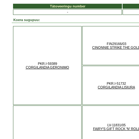
Tätoveeringu number
-
Koera sugupuu:
FIN29166/03
CINONNIE STRIKE THE GOL
PKR.I-59389
CORGILANDIA GERONIMO
PKR.I-51732
CORGILANDIA LISIURA
LV-11831/05
FAIRY'S GIFT ROCK 'N' ROL