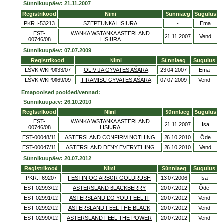
Sünnikuupäev: 21.11.2007
Registrikood
Nimi
Sünniaeg
Sugulus
PKR.I-53213
SZEPTUNKA LISIURA
-
Ema
EST-
WANKA WSTANKA ASTERLAND
21.11.2007
Vend
00746/08
LISIURA
Sünnikuupäev: 07.07.2009
Registrikood
Nimi
Sünniaeg
Sugulus
LŠVK WKP0033/07
OLIVIJA GYVATES AŠARA
23.04.2007
Ema
LŠVK WKP0069/09
TIRAMISU GYVATES AŠARA
07.07.2009
Vend
Emapoolsed poolõed/vennad:
Sünnikuupäev: 26.10.2010
Registrikood
Nimi
Sünniaeg
Sugulus
EST-
WANKA WSTANKA ASTERLAND
21.11.2007
Isa
00746/08
LISIURA
EST-00048/11
ASTERSLAND CONFIRM NOTHING
26.10.2010
Õde
EST-00047/11
ASTERSLAND DENY EVERYTHING
26.10.2010
Vend
Sünnikuupäev: 20.07.2012
Registrikood
Nimi
Sünniaeg
Sugulus
PKR.I-69207
FESTINIOG ARBOR GOLDRUSH
13.07.2006
Isa
EST-02993/12
ASTERSLAND BLACKBERRY
20.07.2012
Õde
EST-02991/12
ASTERSLAND DO YOU FEEL IT
20.07.2012
Vend
EST-02992/12
ASTERSLAND FEEL THE BLACK
20.07.2012
Vend
EST-02990/12
ASTERSLAND FEEL THE POWER
20.07.2012
Vend