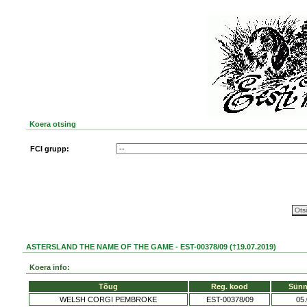
Koera otsing
FCI grupp:
ASTERSLAND THE NAME OF THE GAME - EST-00378/09 (†19.07.2019)
Koera info:
Tõug
Reg. kood
Sünn
WELSH CORGI PEMBROKE
EST-00378/09
05