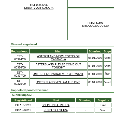
EST-02996/06
NIDA GYVATES AŠARA
PKR.I-51897
MELA OCZAJDUSZA
Otsesed sugulased:
Registrikood
Nimi
Sünniaeg
Sugu
EST-
ASTERSLAND NEW LEGEND OF
05.01.2009
Vend
00374/09
CASANOVA
EST-
ASTERSLAND PLEASE COME OUT
05.01.2009
Vend
00376/09
TONIGHT
EST-
ASTERSLAND WHATEVER YOU WANT
05.01.2009
Õde
00377/09
EST-
ASTERSLAND YES I AM THE ONE
05.01.2009
Vend
00375/09
Isapoolsed poolõed/vennad:
Sünnikuupäev: -
Registrikood
Nimi
Sünniaeg
Sugulus
PKR.I-53213
SZEPTUNKA LISIURA
-
Ema
PKR.I-62815
KUFELEK LISIURA
-
Vend