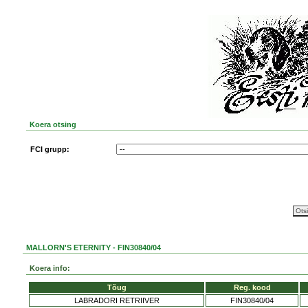
Koera otsing
FCI grupp:
MALLORN'S ETERNITY - FIN30840/04
Koera info:
Tõug
Reg. kood
LABRADORI RETRIIVER
FIN30840/04