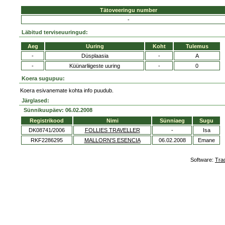
Tätoveeringu number
-
Läbitud terviseuuringud:
Aeg
Uuring
Koht
Tulemus
-
Düsplaasia
-
A
-
Küünarliigeste uuring
-
0
Koera sugupuu:
Koera esivanemate kohta info puudub.
Järglased:
Sünnikuupäev: 06.02.2008
Registrikood
Nimi
Sünniaeg
Sugu
DK08741/2006
FOLLIES TRAVELLER
-
Isa
RKF2286295
MALLORN'S ESENCIA
06.02.2008
Emane
Software:
Tra