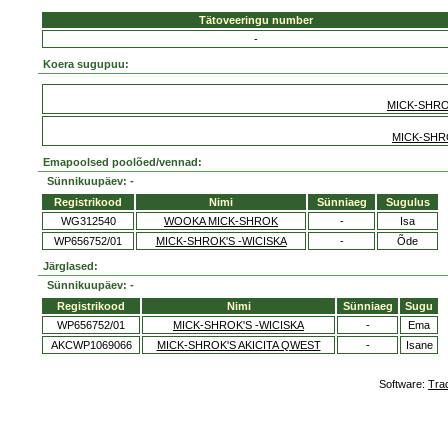
Tätoveeringu number
-
Koera sugupuu:
MICK-SHRO
MICK-SHR
Emapoolsed poolõed/vennad:
Sünnikuupäev: -
Registrikood
Nimi
Sünniaeg
Sugulus
WG312540
WOOKA MICK-SHROK
-
Isa
WP656752/01
MICK-SHROK'S -WICISKA
-
Õde
Järglased:
Sünnikuupäev: -
Registrikood
Nimi
Sünniaeg
Sugu
WP656752/01
MICK-SHROK'S -WICISKA
-
Ema
AKCWP1069066
MICK-SHROK'S AKICITA QWEST
-
Isane
Software:
Tra