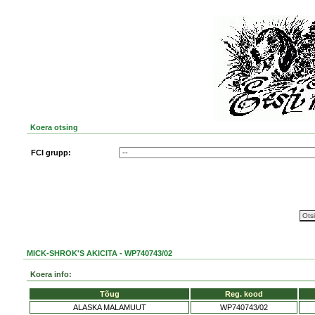
Koera otsing
FCI grupp:
MICK-SHROK'S AKICITA - WP740743/02
Koera info:
Tõug
Reg. kood
ALASKA MALAMUUT
WP740743/02