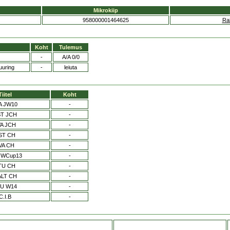
Mikrokiip
958000001464625
Rai
Koht
Tulemus
-
A/A 0/0
uuring
-
leiuta
Tiitel
Koht
A JW10
-
ST JCH
-
VA JCH
-
ST CH
-
VA CH
-
 WCup13
-
TU CH
-
ALT CH
-
TU W14
-
C.I.B
-