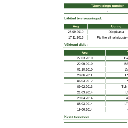
Tätoveeringu number
-
Läbitud terviseuuringud:
Aeg
Uuring
23.09.2010
Düsplaasia
17.11.2013
Pärilike silmahaiguste 
Võidetud tiitlid:
Aeg
27.03.2010
LV
22.09.2010
E
01.10.2010
L
28.06.2011
E
06.03.2012
L
09.02.2013
TLN
21.03.2014
L
29.04.2014
B
08.03.2014
L
19.06.2014
Koera sugupuu: