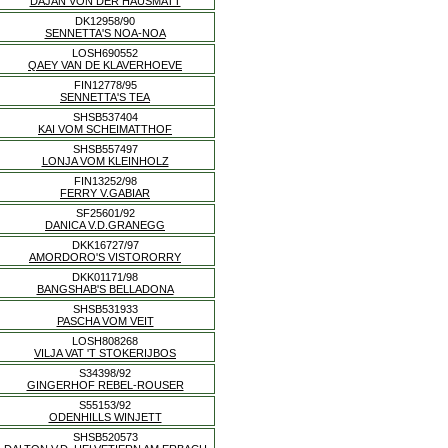
DAJAN VON DER HAUSMATT
DK12958/90
SENNETTA'S NOA-NOA
LOSH690552
QAEY VAN DE KLAVERHOEVE
FIN12778/95
SENNETTA'S TEA
SHSB537404
KAI VOM SCHEIMATTHOF
SHSB557497
LONJA VOM KLEINHOLZ
FIN13252/98
FERRY V.GABIAR
SF25601/92
DANICA V.D.GRANEGG
DKK16727/97
AMORDORO'S VISTORORRY
DKK01171/98
BANGSHAB'S BELLADONA
SHSB531933
PASCHA VOM VEIT
LOSH808268
VILJA VAT 'T STOKERIJBOS
S34398/92
GINGERHOF REBEL-ROUSER
S55153/92
ODENHILLS WINJETT
SHSB520573