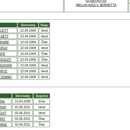
NHSB2250150
WELLIN-KISS V. BERNETTA
Sünniaeg
Sugu
AGOTT
22.04.2009
Vend
LSETT
22.04.2009
Vend
NFARE
22.04.2009
Õde
DDLE
22.04.2009
Vend
IFE
22.04.2009
Õde
GEOLET
22.04.2009
Õde
GEHORN
22.04.2009
Vend
ORTE
22.04.2009
Vend
ISSIMO
22.04.2009
Vend
Sünniaeg
Sugulus
ENA
14.04.2008
Ema
NRAY
02.06.2011
Vend
IGHT
02.06.2011
Vend
INY
02.06.2011
Õde
WIND
02.06.2011
Õde