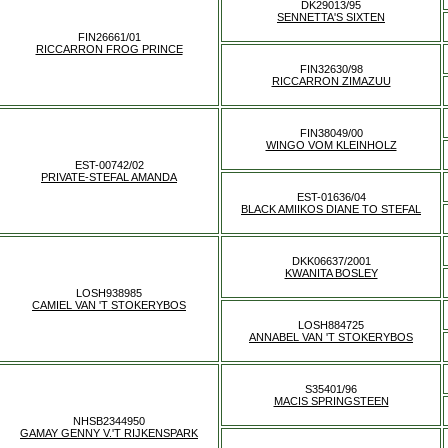
DK29013/95
SENNETTA'S SIXTEN
FIN26661/01
RICCARRON FROG PRINCE
FIN32630/98
RICCARRON ZIMAZUU
FIN38049/00
WINGO VOM KLEINHOLZ
EST-00742/02
PRIVATE-STEFAL AMANDA
EST-01636/04
BLACK AMIIKOS DIANE TO STEFAL
DKK06637/2001
KWANITA BOSLEY
LOSH938985
CAMIEL VAN 'T STOKERYBOS
LOSH884725
ANNABEL VAN 'T STOKERYBOS
S35401/96
MACIS SPRINGSTEEN
NHSB2344950
GAMAY GENNY V.'T RIJKENSPARK