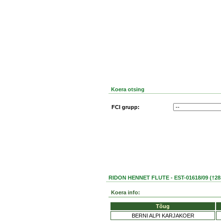
Koera otsing
FCI grupp:
RIDON HENNET FLUTE - EST-01618/09 (†28.
Koera info:
Tõug
BERNI ALPI KARJAKOER