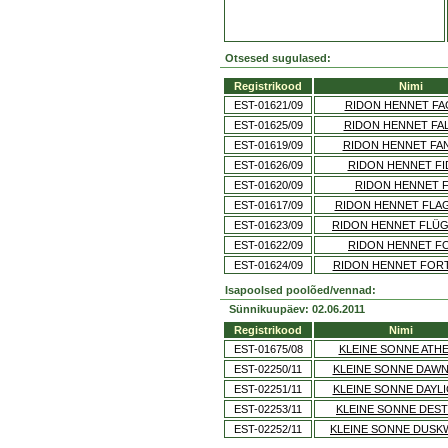
Otsesed sugulased:
Registrikood
Nimi
EST-01621/09
RIDON HENNET F
EST-01625/09
RIDON HENNET FA
EST-01619/09
RIDON HENNET FA
EST-01626/09
RIDON HENNET FI
EST-01620/09
RIDON HENNET F
EST-01617/09
RIDON HENNET FLA
EST-01623/09
RIDON HENNET FLÜ
EST-01622/09
RIDON HENNET F
EST-01624/09
RIDON HENNET FORT
Isapoolsed poolõed/vennad:
Sünnikuupäev: 02.06.2011
Registrikood
Nimi
EST-01675/08
KLEINE SONNE ATH
EST-02250/11
KLEINE SONNE DAW
EST-02251/11
KLEINE SONNE DAYL
EST-02253/11
KLEINE SONNE DEST
EST-02252/11
KLEINE SONNE DUSK