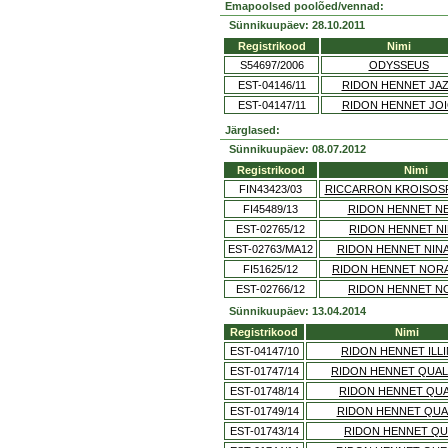
Emapoolsed poolõed/vennad:
Sünnikuupäev: 28.10.2011
Registrikood
Nimi
S54697/2006
ODYSSEUS
EST-04146/11
RIDON HENNET JA
EST-04147/11
RIDON HENNET JO
Järglased:
Sünnikuupäev: 08.07.2012
Registrikood
Nimi
FIN43423/03
RICCARRON KROISO
FI45489/13
RIDON HENNET N
EST-02765/12
RIDON HENNET N
EST-02763/MA12
RIDON HENNET NIN
FI51625/12
RIDON HENNET NOR
EST-02766/12
RIDON HENNET N
Sünnikuupäev: 13.04.2014
Registrikood
Nimi
EST-04147/10
RIDON HENNET ILLI
EST-01747/14
RIDON HENNET QUAL
EST-01748/14
RIDON HENNET QU
EST-01749/14
RIDON HENNET QU
EST-01743/14
RIDON HENNET Q