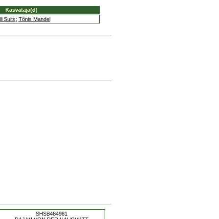
Kasvataja(d)
li Suits
;
Tõnis Mandel
SHSB484981