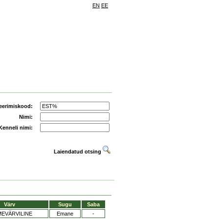
EN
EE
eerimiskood:
Nimi:
Kenneli nimi:
Laiendatud otsing
Värv
Sugu
Saba
EVÄRVILINE
Emane
-