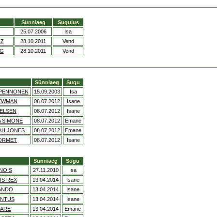
Sünniaeg
Sugulus
25.07.2006
Isa
ZZ
28.10.2011
Vend
IG
28.10.2011
Vend
Sünniaeg
Sugu
SPENNONEN
15.09.2003
Isa
EWMAN
08.07.2012
Isane
IELSEN
08.07.2012
Isane
A SIMONE
08.07.2012
Emane
AH JONES
08.07.2012
Emane
ORMET
08.07.2012
Isane
Sünniaeg
Sugu
NOIS
27.11.2010
Isa
IS REX
13.04.2014
Isane
ANDO
13.04.2014
Isane
ANTUS
13.04.2014
Isane
UARE
13.04.2014
Emane