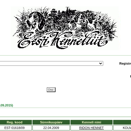
Registr
09.2015)
Reg. kood
Sünnikuupäev
Kenneli nimi
EST-01618/09
22.04.2009
RIDON HENNET
KOLM