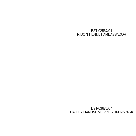
EST-02567/04
RIDON HENNET AMBASSADOR
EST-03670/07
HALLEY HANDSOME V. 'T RIJKENSPARK