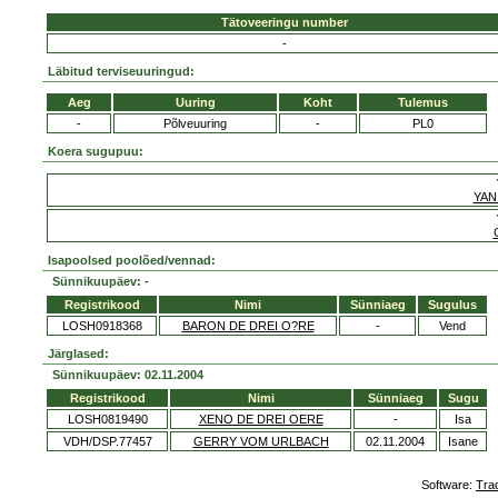
Tätoveeringu number
-
Läbitud terviseuuringud:
Aeg
Uuring
Koht
Tulemus
-
Põlveuuring
-
PL0
Koera sugupuu:
YAN
Isapoolsed poolõed/vennad:
Sünnikuupäev: -
Registrikood
Nimi
Sünniaeg
Sugulus
LOSH0918368
BARON DE DREI O?RE
-
Vend
Järglased:
Sünnikuupäev: 02.11.2004
Registrikood
Nimi
Sünniaeg
Sugu
LOSH0819490
XENO DE DREI OERE
-
Isa
VDH/DSP.77457
GERRY VOM URLBACH
02.11.2004
Isane
Software:
Tra