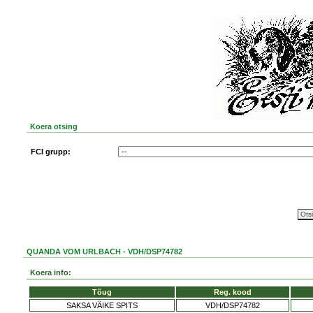
Koera otsing
FCI grupp:
QUANDA VOM URLBACH - VDH/DSP74782
Koera info:
Tõug
Reg. kood
SAKSA VÄIKE SPITS
VDH/DSP74782