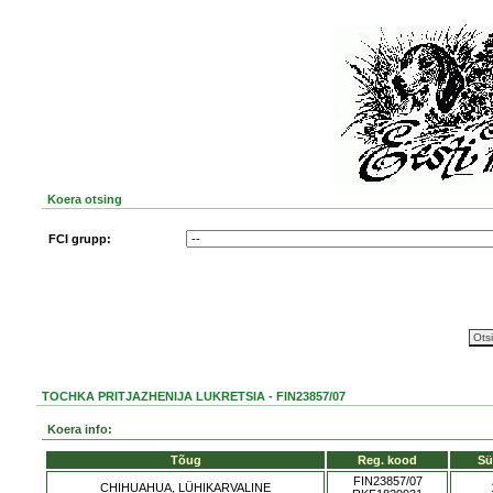
Koera otsing
FCI grupp:
TOCHKA PRITJAZHENIJA LUKRETSIA - FIN23857/07
Koera info:
Tõug
Reg. kood
Sü
FIN23857/07
CHIHUAHUA, LÜHIKARVALINE