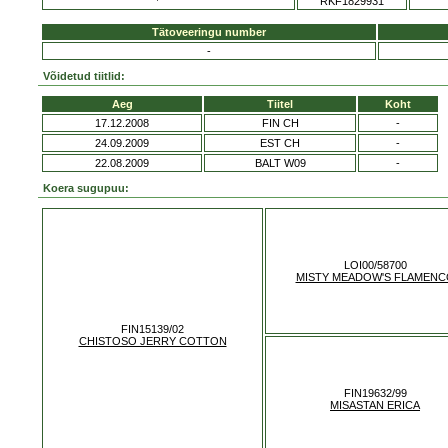
RKF1829931
Tätoveeringu number
-
Võidetud tiitlid:
Aeg
Tiitel
Koht
17.12.2008
FIN CH
-
24.09.2009
EST CH
-
22.08.2009
BALT W09
-
Koera sugupuu:
LOI00/58700
MISTY MEADOW'S FLAMENC
FIN15139/02
CHISTOSO JERRY COTTON
FIN19632/99
MISASTAN ERICA