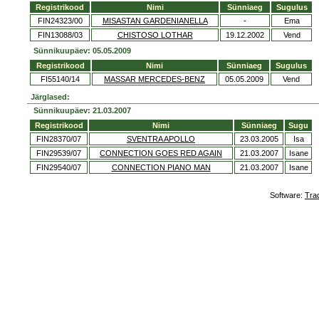
Registrikood
Nimi
Sünniaeg
Sugulus
FIN24323/00
MISASTAN GARDENIANELLA
-
Ema
FIN13088/03
CHISTOSO LOTHAR
19.12.2002
Vend
Sünnikuupäev: 05.05.2009
Registrikood
Nimi
Sünniaeg
Sugulus
FI55140/14
MASSAR MERCEDES-BENZ
05.05.2009
Vend
Järglased:
Sünnikuupäev: 21.03.2007
Registrikood
Nimi
Sünniaeg
Sugu
FIN28370/07
SVENTRA APOLLO
23.03.2005
Isa
FIN29539/07
CONNECTION GOES RED AGAIN
21.03.2007
Isane
FIN29540/07
CONNECTION PIANO MAN
21.03.2007
Isane
Software:
Tra