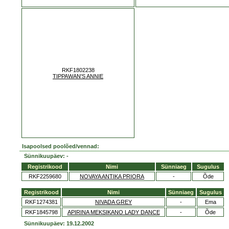
RKF1802238
TIPPAWAN'S ANNIE
Isapoolsed poolõed/vennad:
Sünnikuupäev: -
Registrikood
Nimi
Sünniaeg
Sugulus
RKF2259680
NOVAYA ANTIKA PRIORA
-
Õde
Registrikood
Nimi
Sünniaeg
Sugulus
RKF1274381
NIVADA GREY
-
Ema
RKF1845798
APIRINA MEKSIKANO LADY DANCE
-
Õde
Sünnikuupäev: 19.12.2002