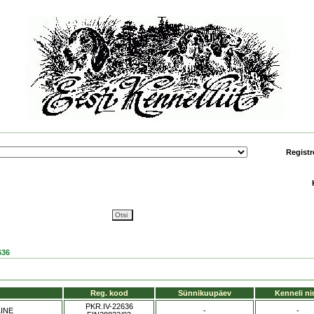
Registr
636
Reg. kood
Sünnikuupäev
Kenneli ni
PKR.IV-22636
INE
-
-