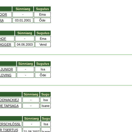
Sünniaeg
Sugulus
NOOR
-
Ema
RA
03.01.2001
Õde
Sünniaeg
Sugulus
HOF
-
Ema
DIGGER
04.06.2003
Vend
Sünniaeg
Sugulus
-JUNIOR
-
Isa
 LOVING
-
Õde
Sünniaeg
Sugu
ODNIACKIEJ
-
Isa
UE TAPSAGA
-
Isane
Sünniaeg
Sugu
ERSCHLÖSSL
-
Isa
R TSERTUS
21.08.2007
Isane