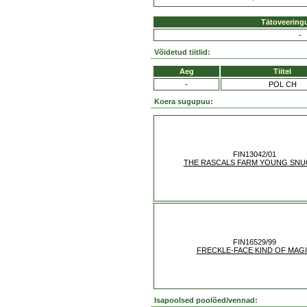
Tätoveering
-
Võidetud tiitlid:
Aeg
Tiitel
-
POL CH
Koera sugupuu:
FIN13042/01
THE RASCALS FARM YOUNG SNUG
FIN16529/99
FRECKLE-FACE KIND OF MAG
Isapoolsed poolõed/vennad: