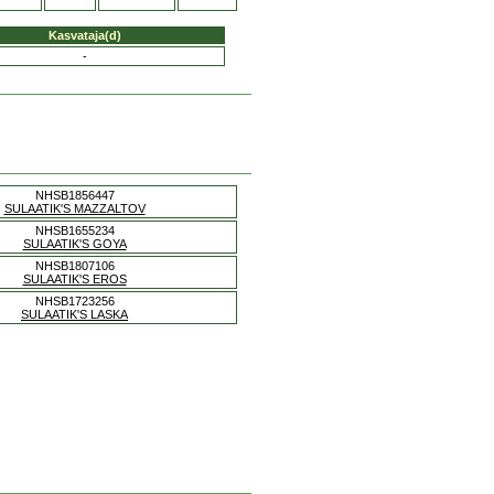
Kasvataja(d)
-
NHSB1856447
SULAATIK'S MAZZALTOV
NHSB1655234
SULAATIK'S GOYA
NHSB1807106
SULAATIK'S EROS
NHSB1723256
SULAATIK'S LASKA