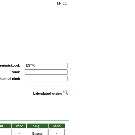
EN
EE
eerimiskood:
Nimi:
Kenneli nimi:
Laiendatud otsing
mi
Värv
Sugu
Saba
-
Emane
-