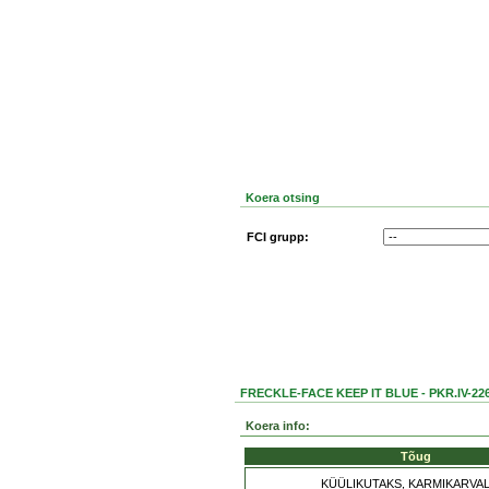
Koera otsing
FCI grupp:
FRECKLE-FACE KEEP IT BLUE - PKR.IV-22
Koera info:
Tõug
KÜÜLIKUTAKS, KARMIKARVAL