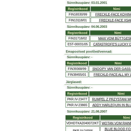
Sünnikuupäev: 03.01.2001
Registrikood
Nimi
FIN16530/99
FRECKLE-FACE KOHI
FIN13118/01
FRECKLE-FACE XSA
Sünnikuupäev: 04.06.2003
Registrikood
Nimi
FIN31718/02
MAXI VOM BÜTTGES
EST-00031/05
CATASTROFE'S LUCKY 
Emapoolsed poolõed/vennad:
Sünnikuupäev: -
Registrikood
Nimi
FIN39368/99
SNOOPY VAN DER GASS
FIN38455/01
FRECKLE-FACE ALL MY
Järglased:
Sünnikuupäev: -
Registrikood
Nimi
PKR.IV-23477
RUMPEL Z PRZYSTANI W
PKR.IV-23865
ADDY HARLEQUIN IN BL
Sünnikuupäev: 21.08.2007
Registrikood
Nimi
VDHDTKA2040072/KT
WOTAN VOM RAIN
BLUE BLOOD FO
PKR.IV-24566