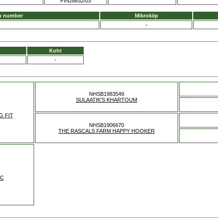
FIN28832/03
u number
Mikrokiip
-
Koht
-
NHSB1983549
SULAATIK'S KHARTOUM
 FIT
NHSB1906670
THE RASCALS FARM HAPPY HOOKER
IC