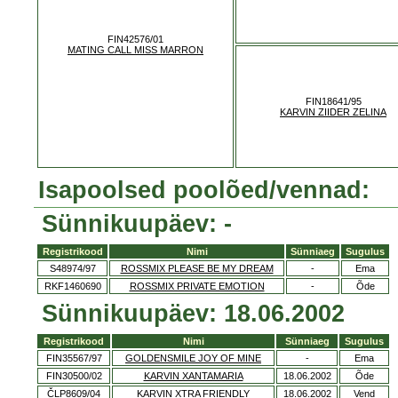
FIN42576/01
MATING CALL MISS MARRON
FIN18641/95
KARVIN ZIIDER ZELINA
Isapoolsed poolõed/vennad:
Sünnikuupäev: -
Registrikood
Nimi
Sünniaeg
Sugulus
S48974/97
ROSSMIX PLEASE BE MY DREAM
-
Ema
RKF1460690
ROSSMIX PRIVATE EMOTION
-
Õde
Sünnikuupäev: 18.06.2002
Registrikood
Nimi
Sünniaeg
Sugulus
FIN35567/97
GOLDENSMILE JOY OF MINE
-
Ema
FIN30500/02
KARVIN XANTAMARIA
18.06.2002
Õde
ČLP8609/04
KARVIN XTRA FRIENDLY
18.06.2002
Vend