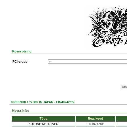
Koera otsing
FCI grupp:
GREENHILL'S BIG IN JAPAN - FIN40742/05
Koera info:
Tõug
Reg. kood
KULDNE RETRIIVER
FIN40742/05