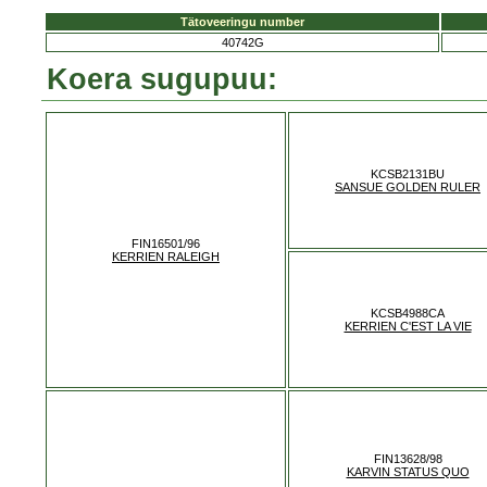
Tätoveeringu number
40742G
Koera sugupuu:
KCSB2131BU
SANSUE GOLDEN RULER
FIN16501/96
KERRIEN RALEIGH
KCSB4988CA
KERRIEN C'EST LA VIE
FIN13628/98
KARVIN STATUS QUO