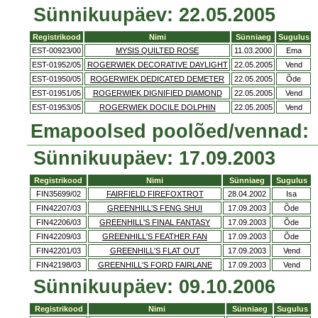
Sünnikuupäev: 22.05.2005
Registrikood
Nimi
Sünniaeg
Sugulus
EST-00923/00
MYSIS QUILTED ROSE
11.03.2000
Ema
EST-01952/05
ROGERWIEK DECORATIVE DAYLIGHT
22.05.2005
Vend
EST-01950/05
ROGERWIEK DEDICATED DEMETER
22.05.2005
Õde
EST-01951/05
ROGERWIEK DIGNIFIED DIAMOND
22.05.2005
Vend
EST-01953/05
ROGERWIEK DOCILE DOLPHIN
22.05.2005
Vend
Emapoolsed poolõed/vennad:
Sünnikuupäev: 17.09.2003
Registrikood
Nimi
Sünniaeg
Sugulus
FIN35699/02
FAIRFIELD FIREFOXTROT
28.04.2002
Isa
FIN42207/03
GREENHILL'S FENG SHUI
17.09.2003
Õde
FIN42206/03
GREENHILL'S FINAL FANTASY
17.09.2003
Õde
FIN42209/03
GREENHILL'S FEATHER FAN
17.09.2003
Õde
FIN42201/03
GREENHILL'S FLAT OUT
17.09.2003
Vend
FIN42198/03
GREENHILL'S FORD FAIRLANE
17.09.2003
Vend
Sünnikuupäev: 09.10.2006
Registrikood
Nimi
Sünniaeg
Sugulus