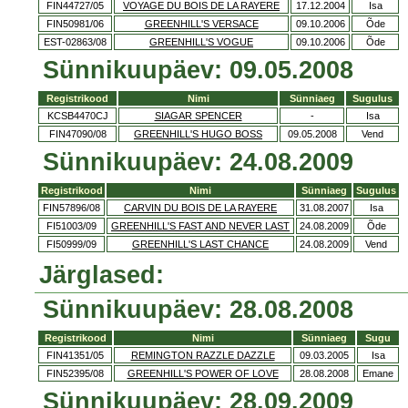
FIN44727/05
VOYAGE DU BOIS DE LA RAYERE
17.12.2004
Isa
FIN50981/06
GREENHILL'S VERSACE
09.10.2006
Õde
EST-02863/08
GREENHILL'S VOGUE
09.10.2006
Õde
Sünnikuupäev: 09.05.2008
Registrikood
Nimi
Sünniaeg
Sugulus
KCSB4470CJ
SIAGAR SPENCER
-
Isa
FIN47090/08
GREENHILL'S HUGO BOSS
09.05.2008
Vend
Sünnikuupäev: 24.08.2009
Registrikood
Nimi
Sünniaeg
Sugulus
FIN57896/08
CARVIN DU BOIS DE LA RAYERE
31.08.2007
Isa
FI51003/09
GREENHILL'S FAST AND NEVER LAST
24.08.2009
Õde
FI50999/09
GREENHILL'S LAST CHANCE
24.08.2009
Vend
Järglased:
Sünnikuupäev: 28.08.2008
Registrikood
Nimi
Sünniaeg
Sugu
FIN41351/05
REMINGTON RAZZLE DAZZLE
09.03.2005
Isa
FIN52395/08
GREENHILL'S POWER OF LOVE
28.08.2008
Emane
Sünnikuupäev: 28.09.2009