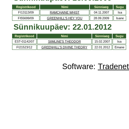
Registrikood
Nimi
Sünniaeg
Sugu
FI13113/09
RAMCHAINE WHIST
04.11.2007
Isa
FI55699/09
GREENHILL'S HEY YOU
28.09.2009
Isane
Sünnikuupäev: 22.01.2012
Registrikood
Nimi
Sünniaeg
Sugu
EST-01142/07
SIIMLINE'S THEODOR
15.02.2007
Isa
FI21523/12
GREENHILL'S DIVINE THEORY
22.01.2012
Emane
Software:
Tradene