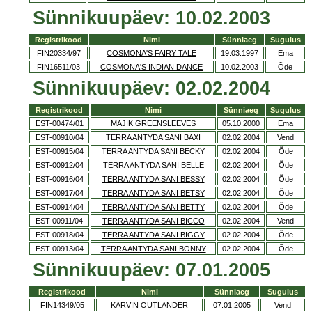
Sünnikuupäev: 10.02.2003
Registrikood
Nimi
Sünniaeg
Sugulus
FIN20334/97
COSMONA'S FAIRY TALE
19.03.1997
Ema
FIN16511/03
COSMONA'S INDIAN DANCE
10.02.2003
Õde
Sünnikuupäev: 02.02.2004
Registrikood
Nimi
Sünniaeg
Sugulus
EST-00474/01
MAJIK GREENSLEEVES
05.10.2000
Ema
EST-00910/04
TERRA ANTYDA SANI BAXI
02.02.2004
Vend
EST-00915/04
TERRA ANTYDA SANI BECKY
02.02.2004
Õde
EST-00912/04
TERRA ANTYDA SANI BELLE
02.02.2004
Õde
EST-00916/04
TERRA ANTYDA SANI BESSY
02.02.2004
Õde
EST-00917/04
TERRA ANTYDA SANI BETSY
02.02.2004
Õde
EST-00914/04
TERRA ANTYDA SANI BETTY
02.02.2004
Õde
EST-00911/04
TERRA ANTYDA SANI BICCO
02.02.2004
Vend
EST-00918/04
TERRA ANTYDA SANI BIGGY
02.02.2004
Õde
EST-00913/04
TERRA ANTYDA SANI BONNY
02.02.2004
Õde
Sünnikuupäev: 07.01.2005
Registrikood
Nimi
Sünniaeg
Sugulus
FIN14349/05
KARVIN OUTLANDER
07.01.2005
Vend