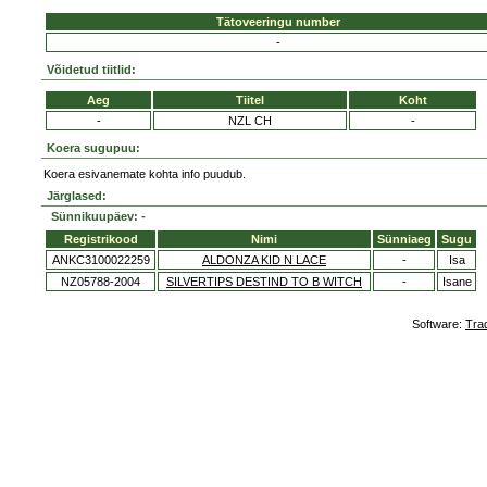
Tätoveeringu number
-
Võidetud tiitlid:
Aeg
Tiitel
Koht
-
NZL CH
-
Koera sugupuu:
Koera esivanemate kohta info puudub.
Järglased:
Sünnikuupäev: -
Registrikood
Nimi
Sünniaeg
Sugu
ANKC3100022259
ALDONZA KID N LACE
-
Isa
NZ05788-2004
SILVERTIPS DESTIND TO B WITCH
-
Isane
Software:
Tra