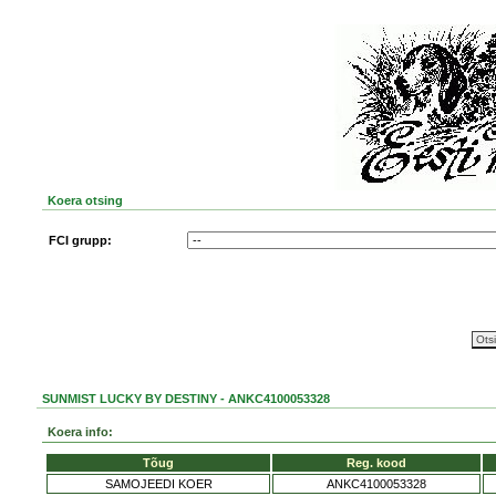
Koera otsing
FCI grupp:
SUNMIST LUCKY BY DESTINY - ANKC4100053328
Koera info:
Tõug
Reg. kood
SAMOJEEDI KOER
ANKC4100053328