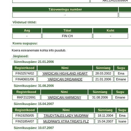
AKCDN10309904
Tätoveeringu number
-
Võidetud tiitlid:
Aeg
Tiitel
Koht
-
FIN CH
-
Koera sugupuu:
Koera esivanemate kohta info puudub.
Järglased:
Sünnikuupäev: 21.01.2006
Registrikood
Nimi
Sünniaeg
Sugu
FIN32574/02
YARDICAN HIGHLAND HEART
28.03.2002
Ema
FIN40601/06
YARDICAN DREAMADE
21.01.2006
Emane
Sünnikuupäev: 31.08.2006
Registrikood
Nimi
Sünniaeg
Sugu
RKF2122691
YARDICAN HARMONY
31.08.2006
Emane
Sünnikuupäev: 15.04.2007
Registrikood
Nimi
Sünniaeg
Sugu
FIN19250/05
TRUDYTALES LADY MUDPAW
18.11.2004
Ema
FIN31854/07
MUDPAW'S XTRA TREATS PLZ
15.04.2007
Isane
Sünnikuupäev: 10.07.2007