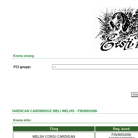
Koera otsing
FCI grupp:
YARDICAN CARDIRIDGE WELI WELHO - FIN36910/06
Koera info:
Tõug
Reg. kood
FIN36910/06
WELSH CORGI CARDIGAN