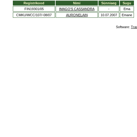
Registrikood
Nimi
Sünniaeg
Sugu
FIN19301/05
IMAGO'S CASSANDRA
-
Ema
CMKU/WCC/107/-08/07
AURONELAIN
10.07.2007
Emane
Software:
Tra