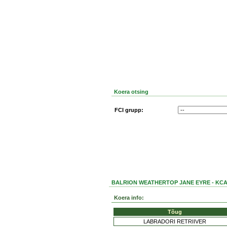
Koera otsing
FCI grupp:
BALRION WEATHERTOP JANE EYRE - KCA
Koera info:
Tõug
LABRADORI RETRIIVER