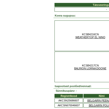
Tätoveering
-
Koera sugupuu:
KCSB4216CN
WEATHERTOP EL NINO
KCSB4217CN
BALRION LORNA DOONE
Isapoolsed poolõed/vennad:
Sünnikuupäev: -
Registrikood
Nimi
AKCSN25686607
BELGAIRN PEE
AKCSN670046607
BELGAIRN POL