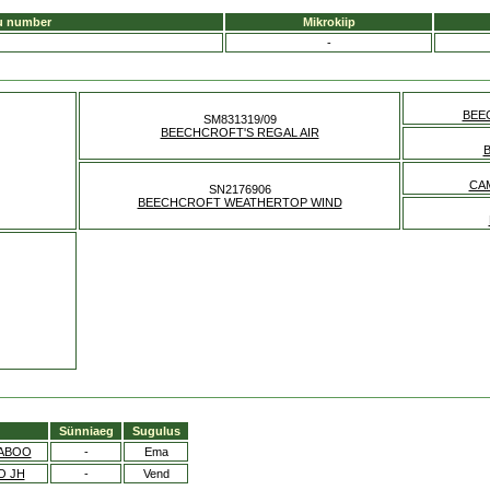
u number
Mikrokiip
-
BEE
SM831319/09
BEECHCROFT'S REGAL AIR
CA
SN2176906
BEECHCROFT WEATHERTOP WIND
Sünniaeg
Sugulus
KABOO
-
Ema
O JH
-
Vend