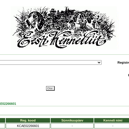
Registr
E02266601
Reg. kood
Sünnikuupäev
Kenneli nimi
KCAE02266601
-
-