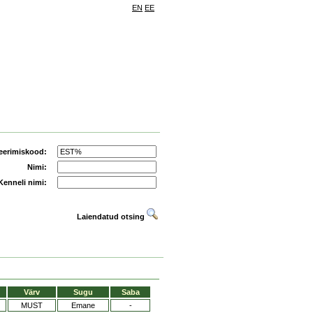
EN
EE
eerimiskood:
Nimi:
Kenneli nimi:
Laiendatud otsing
Värv
Sugu
Saba
MUST
Emane
-