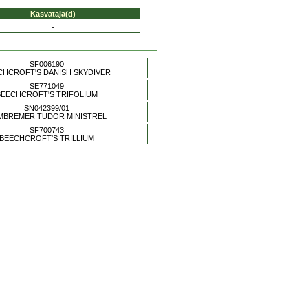
Kasvataja(d)
-
SF006190
CHCROFT'S DANISH SKYDIVER
SE771049
BEECHCROFT'S TRIFOLIUM
SN042399/01
MBREMER TUDOR MINISTREL
SF700743
BEECHCROFT'S TRILLIUM