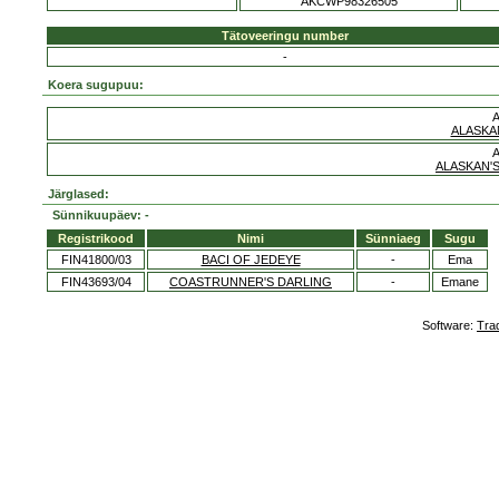
AKCWP98326505
Tätoveeringu number
-
Koera sugupuu:
ALASKA
ALASKAN'
Järglased:
Sünnikuupäev: -
Registrikood
Nimi
Sünniaeg
Sugu
FIN41800/03
BACI OF JEDEYE
-
Ema
FIN43693/04
COASTRUNNER'S DARLING
-
Emane
Software:
Tra