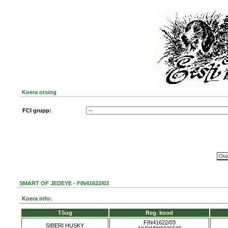
Koera otsing
FCI grupp:
SMART OF JEDEYE - FIN41622/03
Koera info:
Tõug
Reg. kood
FIN41622/03
SIBERI HUSKY