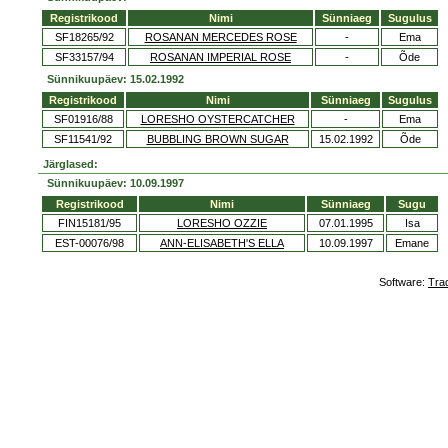
Registrikood
Nimi
Sünniaeg
Sugulus
SF18265/92
ROSANAN MERCEDES ROSE
-
Ema
SF33157/94
ROSANAN IMPERIAL ROSE
-
Õde
Sünnikuupäev: 15.02.1992
Registrikood
Nimi
Sünniaeg
Sugulus
SF01916/88
LORESHO OYSTERCATCHER
-
Ema
SF11541/92
BUBBLING BROWN SUGAR
15.02.1992
Õde
Järglased:
Sünnikuupäev: 10.09.1997
Registrikood
Nimi
Sünniaeg
Sugu
FIN15181/95
LORESHO OZZIE
07.01.1995
Isa
EST-00076/98
ANN-ELISABETH'S ELLA
10.09.1997
Emane
Software:
Tra