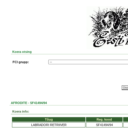
Koera otsing
FCI grupp:
AFRODITE - SF41494/94
Koera info:
Tõug
Reg. kood
LABRADORI RETRIIVER
SF41494/94