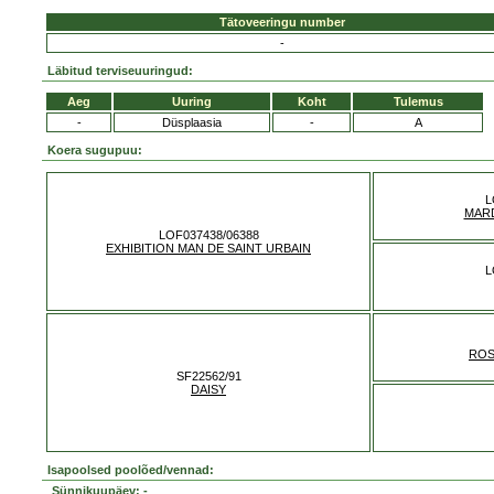
Tätoveeringu number
-
Läbitud terviseuuringud:
Aeg
Uuring
Koht
Tulemus
-
Düsplaasia
-
A
Koera sugupuu:
L
MARD
LOF037438/06388
EXHIBITION MAN DE SAINT URBAIN
L
ROS
SF22562/91
DAISY
Isapoolsed poolõed/vennad:
Sünnikuupäev: -