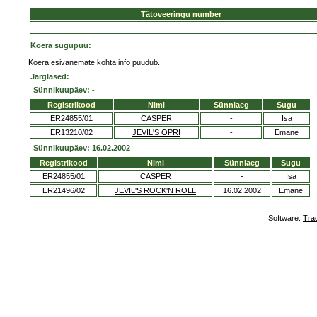
Tätoveeringu number
-
Koera sugupuu:
Koera esivanemate kohta info puudub.
Järglased:
Sünnikuupäev: -
Registrikood
Nimi
Sünniaeg
Sugu
ER24855/01
CASPER
-
Isa
ER13210/02
JEVIL'S OPRI
-
Emane
Sünnikuupäev: 16.02.2002
Registrikood
Nimi
Sünniaeg
Sugu
ER24855/01
CASPER
-
Isa
ER21496/02
JEVIL'S ROCK'N ROLL
16.02.2002
Emane
Software:
Tra