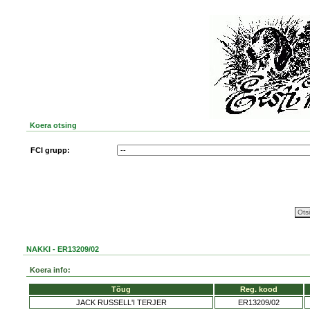
Koera otsing
FCI grupp:
NAKKI - ER13209/02
Koera info:
Tõug
Reg. kood
JACK RUSSELL'I TERJER
ER13209/02