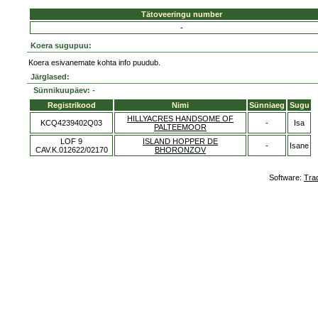
Tätoveeringu number
-
Koera sugupuu:
Koera esivanemate kohta info puudub.
Järglased:
Sünnikuupäev: -
Registrikood
Nimi
Sünniaeg
Sugu
HILLYACRES HANDSOME OF
KCQ4239402Q03
-
Isa
PALTEEMOOR
LOF 9
ISLAND HOPPER DE
-
Isane
CAV.K.012622/02170
BHORONZOV
Software:
Tra