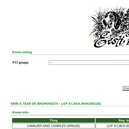
Koera otsing
FCI grupp:
ERIN A TEAR DE BHORONZOV - LOF 9 CAV.K.004433/01261
Koera info:
Tõug
Reg. k
CAVALIER KING CHARLES SPANJEL
LOF 9 CAV.K.0