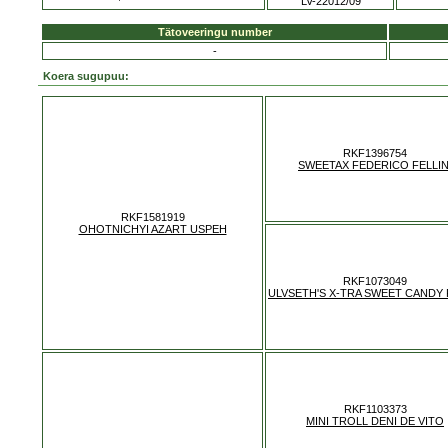
LV-22012/09
Tätoveeringu number
-
Koera sugupuu:
RKF1396754
SWEETAX FEDERICO FELLIN
RKF1581919
OHOTNICHYI AZART USPEH
RKF1073049
ULVSETH'S X-TRA SWEET CANDY
RKF1103373
MINI TROLL DENI DE VITO