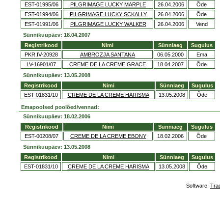
EST-01995/06
PILGRIMAGE LUCKY MARPLE
26.04.2006
Õde
EST-01994/06
PILGRIMAGE LUCKY SCKALLY
26.04.2006
Õde
EST-01991/06
PILGRIMAGE LUCKY WALKER
26.04.2006
Vend
Sünnikuupäev: 18.04.2007
Registrikood
Nimi
Sünniaeg
Sugulus
PKR.IV-20928
AMBROZJA SANTANA
06.05.2000
Ema
LV-16901/07
CREME DE LA CREME GRACE
18.04.2007
Õde
Sünnikuupäev: 13.05.2008
Registrikood
Nimi
Sünniaeg
Sugulus
EST-01831/10
CREME DE LA CREME HARISMA
13.05.2008
Õde
Emapoolsed poolõed/vennad:
Sünnikuupäev: 18.02.2006
Registrikood
Nimi
Sünniaeg
Sugulus
EST-00208/07
CREME DE LA CREME EBONY
18.02.2006
Õde
Sünnikuupäev: 13.05.2008
Registrikood
Nimi
Sünniaeg
Sugulus
EST-01831/10
CREME DE LA CREME HARISMA
13.05.2008
Õde
Software:
Tra