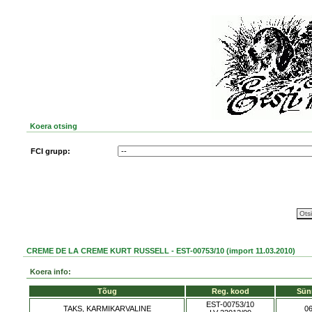
Koera otsing
FCI grupp:
CREME DE LA CREME KURT RUSSELL - EST-00753/10 (import 11.03.2010)
Koera info:
Tõug
Reg. kood
Sün
EST-00753/10
TAKS, KARMIKARVALINE
06