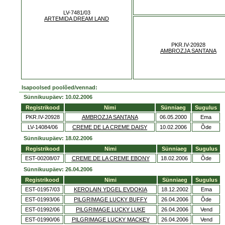
LV-7481/03
ARTEMIDA DREAM LAND
PKR.IV-20928
AMBROZJA SANTANA
Isapoolsed poolõed/vennad:
Sünnikuupäev: 10.02.2006
Registrikood
Nimi
Sünniaeg
Sugulus
PKR.IV-20928
AMBROZJA SANTANA
06.05.2000
Ema
LV-14084/06
CREME DE LA CREME DAISY
10.02.2006
Õde
Sünnikuupäev: 18.02.2006
Registrikood
Nimi
Sünniaeg
Sugulus
EST-00208/07
CREME DE LA CREME EBONY
18.02.2006
Õde
Sünnikuupäev: 26.04.2006
Registrikood
Nimi
Sünniaeg
Sugulus
EST-01957/03
KEROLAIN YDGEL EVDOKIA
18.12.2002
Ema
EST-01993/06
PILGRIMAGE LUCKY BUFFY
26.04.2006
Õde
EST-01992/06
PILGRIMAGE LUCKY LUKE
26.04.2006
Vend
EST-01990/06
PILGRIMAGE LUCKY MACKEY
26.04.2006
Vend