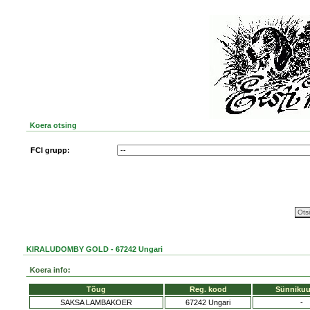
Koera otsing
FCI grupp:
KIRALUDOMBY GOLD - 67242 Ungari
Koera info:
Tõug
Reg. kood
Sünniku
SAKSA LAMBAKOER
67242 Ungari
-