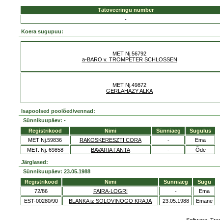
Tätoveeringu number
-
Koera sugupuu:
MET Nj.56792
a-BARO v. TROMPETER SCHLOSSEN
MET Nj.49872
GERLAHAZY ALKA
Isapoolsed poolõed/vennad:
Sünnikuupäev: -
Registrikood
Nimi
Sünniaeg
Sugulus
MET Nj.59836
RAKOSKERESZTI CORA
-
Ema
MET. Nj. 69858
BAVARIA FANTA
-
Õde
Järglased:
Sünnikuupäev: 23.05.1988
Registrikood
Nimi
Sünniaeg
Sugu
72/86
FAIRA-LOGRI
-
Ema
EST-00280/90
BLANKA iz SOLOVINOGO KRAJA
23.05.1988
Emane