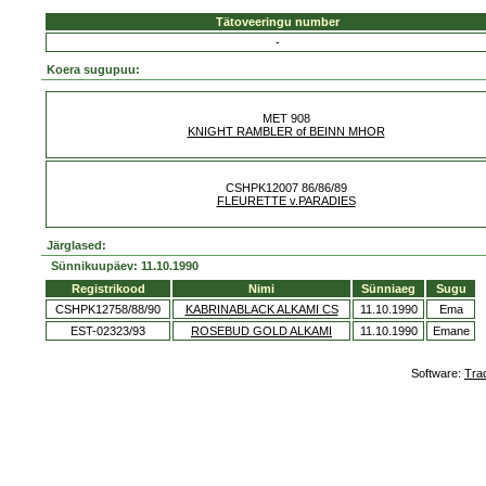
Tätoveeringu number
-
Koera sugupuu:
MET 908
KNIGHT RAMBLER of BEINN MHOR
CSHPK12007 86/86/89
FLEURETTE v.PARADIES
Järglased:
Sünnikuupäev: 11.10.1990
Registrikood
Nimi
Sünniaeg
Sugu
CSHPK12758/88/90
KABRINABLACK ALKAMI CS
11.10.1990
Ema
EST-02323/93
ROSEBUD GOLD ALKAMI
11.10.1990
Emane
Software:
Tra