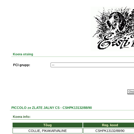
Koera otsing
FCI grupp:
PICCOLO ze ZLATE JALNY CS - CSHPK13132/88/90
Koera info:
Tõug
Reg. kood
COLLIE, PIKAKARVALINE
CSHPK13132/88/90