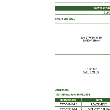
Tätoveering
711C
Koera sugupuu:
109 27763/VIII-89
SANDY-SHAH
E172-442
AMIGA MERY
Järglased:
Sünnikuupäev: 10.03.1994
Registrikood
Nimi
EST-04744/92
LOVELYBOY
EST-02914/94
BIBILOTT BALIKA