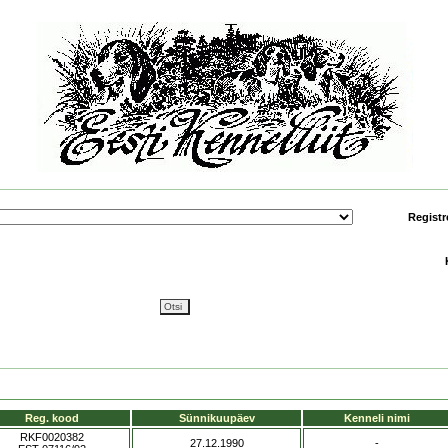
Registr
Reg. kood
Sünnikuupäev
Kenneli nimi
RKF0020382
27.12.1990
-