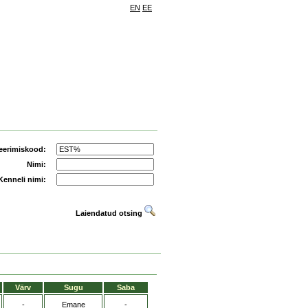
EN
EE
eerimiskood:
Nimi:
Kenneli nimi:
Laiendatud otsing
Värv
Sugu
Saba
-
Emane
-