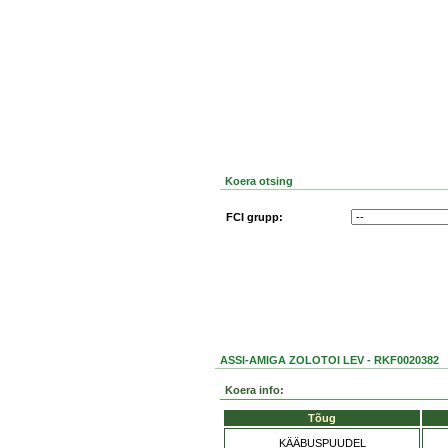
Koera otsing
FCI grupp:
ASSI-AMIGA ZOLOTOI LEV - RKF0020382
Koera info:
Tõug
KÄÄBUSPUUDEL