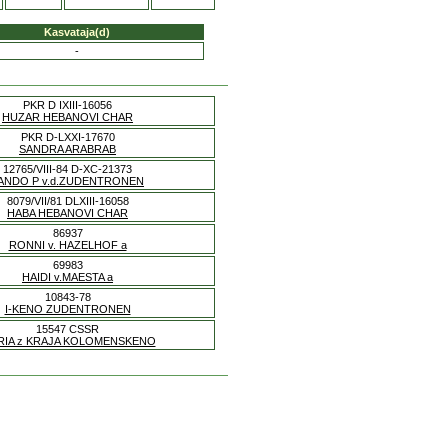
Kasvataja(d)
-
PKR D IXIII-16056
HUZAR HEBANOVI CHAR
PKR D-LXXI-17670
SANDRA ARABRAB
12765/VIII-84 D-XC-21373
ANDO P v.d.ZUDENTRONEN
8079/VII/81 DLXIII-16058
HABA HEBANOVI CHAR
86937
RONNI v. HAZELHOF a
69983
HAIDI v.MAESTA a
10843-78
I-KENO ZUDENTRONEN
15547 CSSR
RIA z KRAJA KOLOMENSKENO