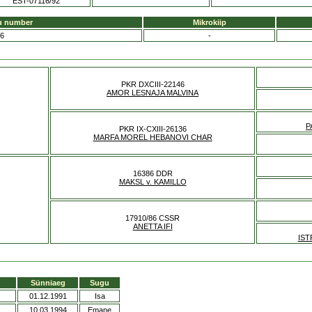
EST-07116/92
u number
Mikrokiip
6
-
PKR DXCIII-22146
AMOR LESNAJA MALVINA
P
PKR IX-CXIII-26136
MARFA MOREL HEBANOVI CHAR
16386 DDR
MAKSL v. KAMILLO
17910/86 CSSR
ANETTA IFI
IST
Sünniaeg
Sugu
01.12.1991
Isa
10.03.1994
Emane